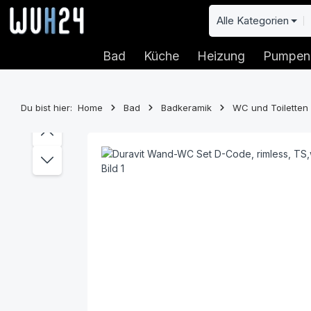
 Hauptinhalt springen
Zur Suche springen
Zur Hauptnavigation springen
Alle Kategorien
Bad
Küche
Heizung
Pumpen
Du bist hier:
Home
Bad
Badkeramik
WC und Toiletten
Bildergalerie überspringen