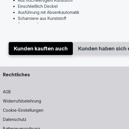
Aus hochwertigem Kunststoff
Einschließlich Deckel
Ausführung mit Absenkautomatik
Scharniere aus Kunststoff
Farbe weiß
Best.-Nr. 0067390000
Marke: Duravit
Modell: D-Code
Kunden kauften auch
Kunden haben sich 
Artikelnummer: 45700900A1
Rechtliches
AGB
Widerrufsbelehrung
Cookie-Einstellungen
Datenschutz
Batterieverordnung