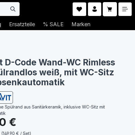
Warenkorb 
g
Ersatzteile
% SALE
Marken
it D-Code Wand-WC Rimless
ülrandlos weiß, mit WC-Sitz
bsenkautomatik
ne Spülrand aus Sanitärkeramik, inklusive WC-Sitz mit
tik
s:
0 €
 (149,90 € / Set)