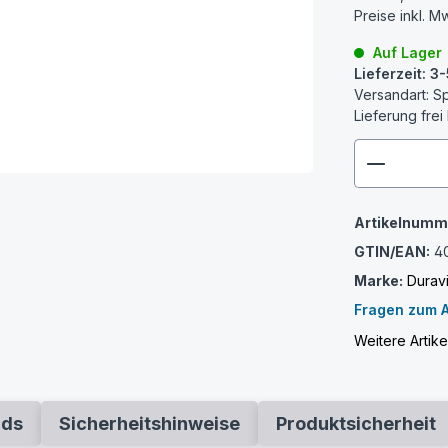
Preise inkl. M
Auf Lager
Lieferzeit: 
Versandart: S
Lieferung frei
zenthem
Artikelnumm
GTIN/EAN:
4
Marke:
Duravi
Fragen zum A
Weitere Artike
ads
Sicherheitshinweise
Produktsicherheit