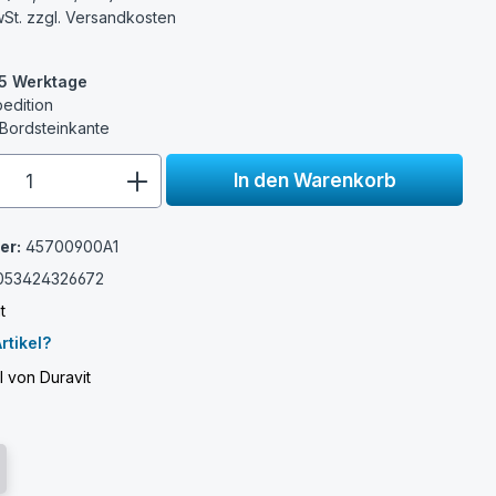
wSt. zzgl.
Versandkosten
3-5 Werktage
pedition
 Bordsteinkante
e.component.product.quantitySelect.
In den Warenkorb
er:
45700900A1
053424326672
t
rtikel?
l von Duravit