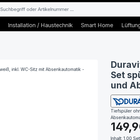
Installation / Haustechnik
Smart Home
Lüftun
Durav
Set sp
und A
Tiefspüler oh
Absenkautoma
Regulärer Prei
149,9
Inhalt:
1,00 Set