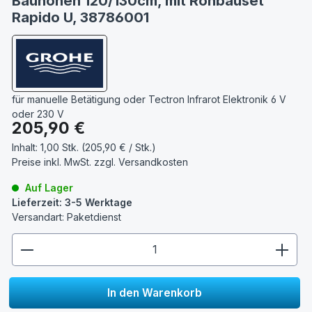
Bauhöhen 120/130cm, mit Rohbauset
Rapido U, 38786001
für manuelle Betätigung oder Tectron Infrarot Elektronik 6 V
oder 230 V
Regulärer Preis:
205,90 €
Inhalt:
1,00 Stk. (205,90 € / Stk.)
Preise inkl. MwSt. zzgl.
Versandkosten
Auf Lager
Lieferzeit: 3-5 Werktage
Versandart: Paketdienst
zentheme.component.product.quantitySelect.lege
In den Warenkorb