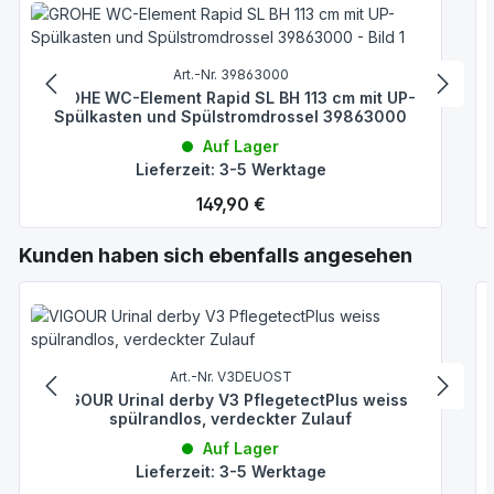
Art.-Nr. 39863000
GROHE WC-Element Rapid SL BH 113 cm mit UP-
Spülkasten und Spülstromdrossel 39863000
Auf Lager
Lieferzeit: 3-5 Werktage
Regulärer Preis:
149,90 €
Produktgalerie überspringen
Kunden haben sich ebenfalls angesehen
Art.-Nr. V3DEUOST
VIGOUR Urinal derby V3 PflegetectPlus weiss
spülrandlos, verdeckter Zulauf
Auf Lager
Lieferzeit: 3-5 Werktage