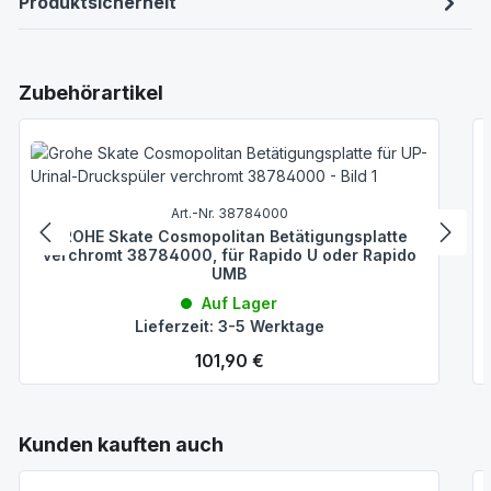
Produktsicherheit
Produktgalerie überspringen
Zubehörartikel
Art.-Nr. 38784000
GROHE Skate Cosmopolitan Betätigungsplatte
verchromt 38784000, für Rapido U oder Rapido
UMB
Auf Lager
Lieferzeit: 3-5 Werktage
Regulärer Preis:
101,90 €
Produktgalerie überspringen
Kunden kauften auch