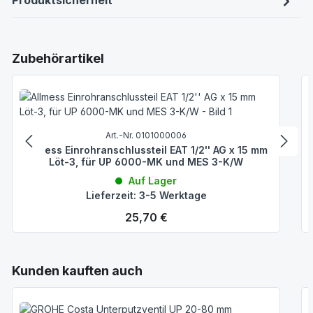
Produktsicherheit
Produktgalerie überspringen
Zubehörartikel
Art.-Nr. 0101000006
Allmess Einrohranschlussteil EAT 1/2'' AG x 15 mm
Löt-3, für UP 6000-MK und MES 3-K/W
Auf Lager
Lieferzeit: 3-5 Werktage
Regulärer Preis:
25,70 €
Produktgalerie überspringen
Kunden kauften auch