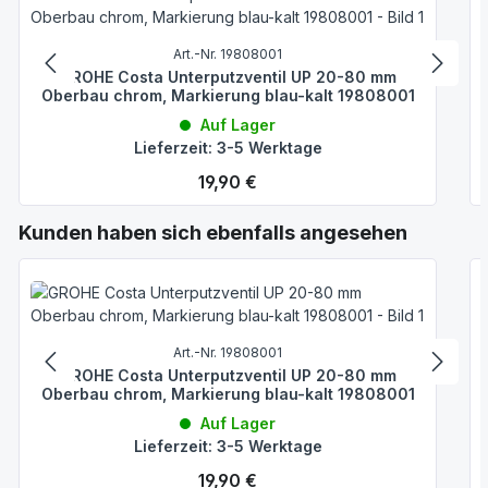
Art.-Nr. 19808001
GROHE Costa Unterputzventil UP 20-80 mm
Oberbau chrom, Markierung blau-kalt 19808001
Auf Lager
Lieferzeit: 3-5 Werktage
Regulärer Preis:
19,90 €
Produktgalerie überspringen
Kunden haben sich ebenfalls angesehen
Art.-Nr. 19808001
GROHE Costa Unterputzventil UP 20-80 mm
Oberbau chrom, Markierung blau-kalt 19808001
Auf Lager
Lieferzeit: 3-5 Werktage
Regulärer Preis:
19,90 €