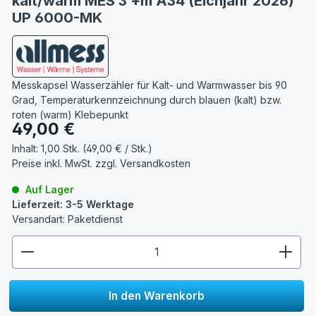
kalt/warm MES 3 +m A34 (Eichjahr 2026)
UP 6000-MK
Messkapsel Wasserzähler für Kalt- und Warmwasser bis 90
Grad, Temperaturkennzeichnung durch blauen (kalt) bzw.
roten (warm) Klebepunkt
Regulärer Preis:
49,00 €
Inhalt:
1,00 Stk. (49,00 € / Stk.)
Preise inkl. MwSt. zzgl.
Versandkosten
Auf Lager
Lieferzeit: 3-5 Werktage
Versandart: Paketdienst
zentheme.component.product.quantitySelect.lege
In den Warenkorb