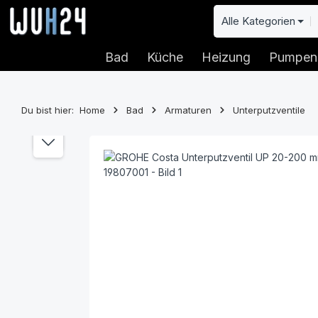
 Hauptinhalt springen
Zur Suche springen
Zur Hauptnavigation springen
Alle Kategorien
Bad
Küche
Heizung
Pumpen
Du bist hier:
Home
Bad
Armaturen
Unterputzventile
Bildergalerie überspringen