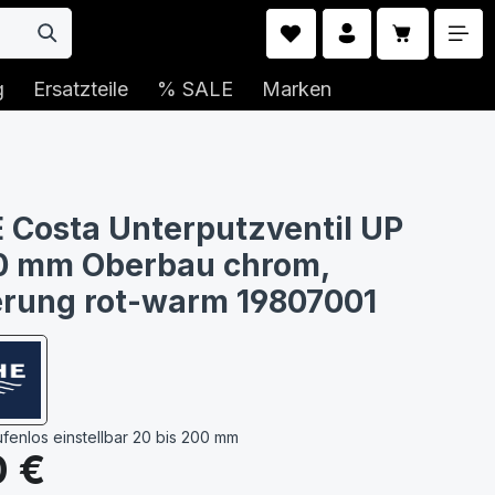
Warenkorb 
g
Ersatzteile
% SALE
Marken
Costa Unterputzventil UP
0 mm Oberbau chrom,
rung rot-warm 19807001
ufenlos einstellbar 20 bis 200 mm
s:
0 €