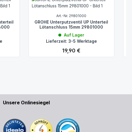
G
Art.-Nr. 29801000
terteil
GROHE Unterputzventil UP Unterteil
4000
Lötanschluss 15mm 29801000
Auf Lager
ge
Lieferzeit: 3-5 Werktage
19,90 €
Regulärer Preis:
Unsere Onlinesiegel