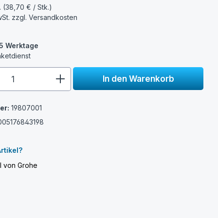
. (38,70 € / Stk.)
wSt. zzgl.
Versandkosten
3-5 Werktage
aketdienst
e.component.product.quantitySelect.
In den Warenkorb
er:
19807001
005176843198
e
rtikel?
el von Grohe