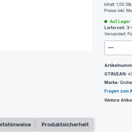
Inhalt:
1,00 Stk
Preise inkl. M
Auf Lager
Lieferzeit: 
Versandart: P
zenthem
Artikelnumm
GTIN/EAN:
4
Marke:
Groh
Fragen zum A
Weitere Artik
eitshinweise
Produktsicherheit