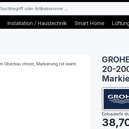
Installation / Haustechnik
Smart Home
Lüftun
GROHE 
20-20
Markie
Einbautiefe st
Regulärer Prei
38,7