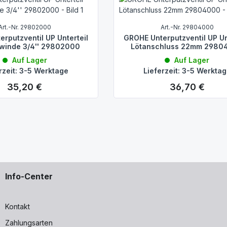
Art.-Nr. 29802000
Art.-Nr. 29804000
rputzventil UP Unterteil
GROHE Unterputzventil UP Un
winde 3/4'' 29802000
Lötanschluss 22mm 2980
Auf Lager
Auf Lager
rzeit: 3-5 Werktage
Lieferzeit: 3-5 Werkta
35,20 €
36,70 €
Regulärer Preis:
Regulärer Preis:
Info-Center
Kontakt
Zahlungsarten