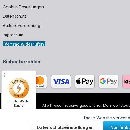
Cookie-Einstellungen
Datenschutz
Batterieverordnung
Impressum
Vertrag widerrufen
Sicher bezahlen
Durch IT-Recht
Alle Preise inklusive gesetzlicher Mehrwertsteue
Kanzlei
Alle genannten Markennamen und Bezeichnungen
unserer Produkte.
Diese Website verwende
Kundenmeinung:
Datenschutzeinstellungen
Nur funk
© 2026 WUH24.de - Weigel und Unger Heizungs