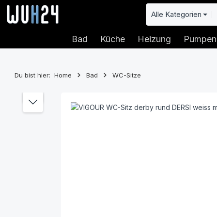
 Hauptinhalt springen
Zur Suche springen
Zur Hauptnavigation springen
Alle Kategorien
Bad
Küche
Heizung
Pumpen
Du bist hier:
Home
Bad
WC-Sitze
Bildergalerie überspringen