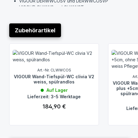
VIGOUR DERWWCOSV und DERWWCOSVP
VIGOUR CLWWC und CLWWCT
VIGOUR CLWWCOS und CLWWCOST
VIGOUR CLWWCF und CLWWCFT
VIGOUR CLPWWC5 und CLPWWC5T
Zubehörartikel
VIGOUR CLPWWCOS5 und CLPWWCOS5T
Produktgalerie überspringen
Art.-Nr. CLWWCOS
VIGOUR Wand-Tiefspül-WC clivia V2
Ar
weiss, spülrandlos
VIGOUR Wan
plus +5cm
Auf Lager
spülran
Lieferzeit: 3-5 Werktage
184,90 €
Regulärer Preis:
Liefe