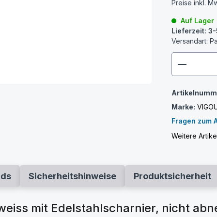
Preise inkl. M
Auf Lager
Lieferzeit: 
Versandart: P
zenthem
Artikelnumm
Marke:
VIGO
Fragen zum A
Weitere Artik
ads
Sicherheitshinweise
Produktsicherheit
eiss mit Edelstahlscharnier, nicht ab