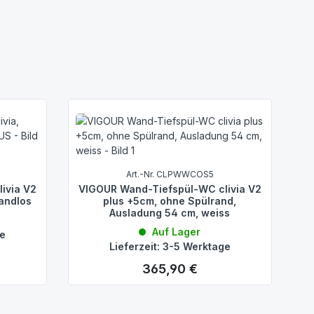
Art.-Nr. CLPWWCOS5
ivia V2
VIGOUR Wand-Tiefspül-WC clivia V2
randlos
plus +5cm, ohne Spülrand,
Ausladung 54 cm, weiss
Auf Lager
ge
Lieferzeit: 3-5 Werktage
365,90 €
Regulärer Preis: