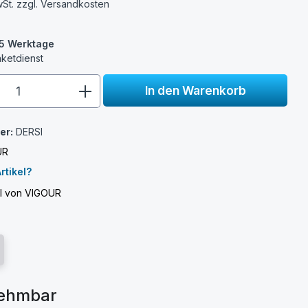
wSt. zzgl.
Versandkosten
3-5 Werktage
aketdienst
e.component.product.quantitySelect.
In den Warenkorb
er:
DERSI
UR
rtikel?
el von VIGOUR
nehmbar