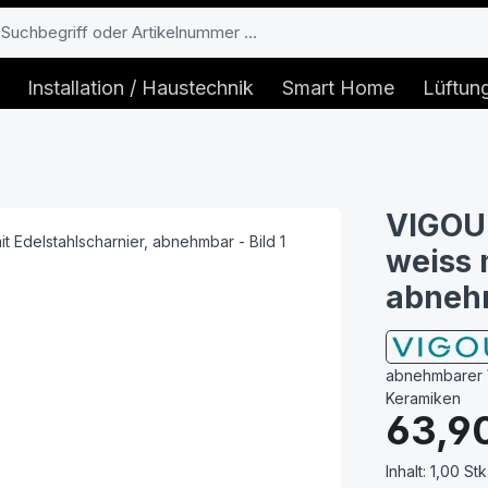
Installation / Haustechnik
Smart Home
Lüftun
VIGOUR
weiss 
abneh
abnehmbarer 
Keramiken
Regulärer Prei
63,9
Inhalt:
1,00 Stk