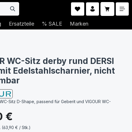
Warenkorb 
g
Ersatzteile
% SALE
Marken
 WC-Sitz derby rund DERSI
mit Edelstahlscharnier, nicht
mbar
WC-Sitz D-Shape, passend für Geberit und VIGOUR WC-
s:
0 €
. (63,90 € / Stk.)