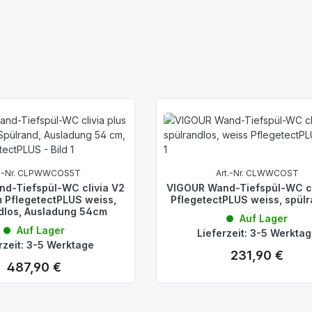
t.-Nr. CLPWWCOS5T
Art.-Nr. CLWWCOST
d-Tiefspül-WC clivia V2
VIGOUR Wand-Tiefspül-WC cl
 PflegetectPLUS weiss,
PflegetectPLUS weiss, spül
dlos, Ausladung 54cm
Auf Lager
Auf Lager
Lieferzeit: 3-5 Werkta
rzeit: 3-5 Werktage
231,90 €
Regulärer Preis:
487,90 €
Regulärer Preis: