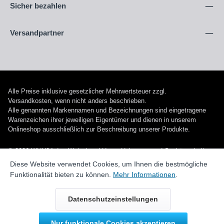
Sicher bezahlen
Versandpartner
Alle Preise inklusive gesetzlicher Mehrwertsteuer zzgl.
Versandkosten
, wenn nicht anders beschrieben.
Alle genannten Markennamen und Bezeichnungen sind eingetragene
Warenzeichen ihrer jeweiligen Eigentümer und dienen in unserem
Onlineshop ausschließlich zur Beschreibung unserer Produkte.
© 2026 WUH24.de - Weigel und Unger Heizungs- und Sanitärtechnik
GmbH
Diese Website verwendet Cookies, um Ihnen die bestmögliche
Funktionalität bieten zu können.
Mehr Informationen
.
Datenschutzeinstellungen
Nur funktionale Cookies akzeptieren