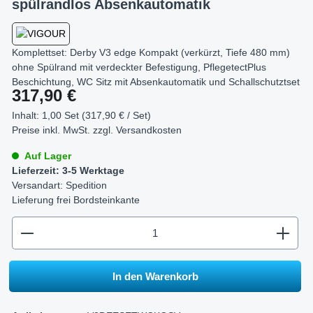
spülrandlos Absenkautomatik
Komplettset: Derby V3 edge Kompakt (verkürzt, Tiefe 480 mm)
ohne Spülrand mit verdeckter Befestigung, PflegetectPlus
Beschichtung, WC Sitz mit Absenkautomatik und Schallschutztset
Regulärer Preis:
317,90 €
Inhalt:
1,00 Set (317,90 € / Set)
Preise inkl. MwSt. zzgl.
Versandkosten
Auf Lager
Lieferzeit: 3-5 Werktage
Versandart: Spedition
Lieferung frei Bordsteinkante
zentheme.component.product.quantitySelect.legend
In den Warenkorb