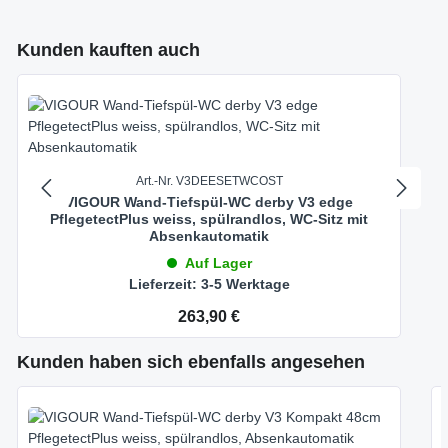
Produktgalerie überspringen
Kunden kauften auch
Art.-Nr. V3DEESETWCOST
VIGOUR Wand-Tiefspül-WC derby V3 edge
PflegetectPlus weiss, spülrandlos, WC-Sitz mit
Absenkautomatik
Auf Lager
Lieferzeit: 3-5 Werktage
Regulärer Preis:
263,90 €
Produktgalerie überspringen
Kunden haben sich ebenfalls angesehen