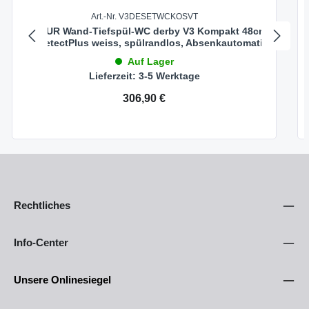
Art.-Nr. V3DESETWCKOSVT
VIGOUR Wand-Tiefspül-WC derby V3 Kompakt 48cm
PflegetectPlus weiss, spülrandlos, Absenkautomatik
Auf Lager
Lieferzeit: 3-5 Werktage
Regulärer Preis:
306,90 €
Rechtliches
Info-Center
Unsere Onlinesiegel