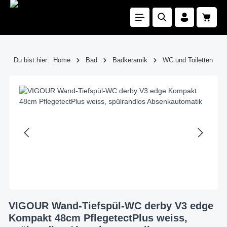
Zum Hauptinhalt springen
Waren
Du bist hier:
Home
Bad
Badkeramik
WC und Toiletten
Bildergalerie überspringen
VIGOUR Wand-Tiefspül-WC derby V3 edge
Kompakt 48cm PflegetectPlus weiss,