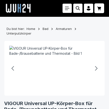
Zum Hauptinhalt springen
Waren
Du bist hier:
Home
Bad
Armaturen
Unterputzkörper
Bildergalerie überspringen
VIGOUR Universal UP-Körper-Box für