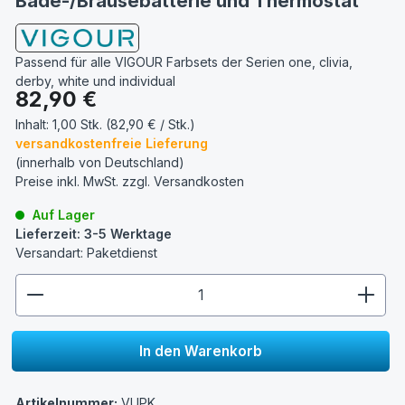
Bade-/Brausebatterie und Thermostat
Passend für alle VIGOUR Farbsets der Serien one, clivia,
derby, white und individual
Regulärer Preis:
82,90 €
Inhalt:
1,00 Stk. (82,90 € / Stk.)
versandkostenfreie Lieferung
(innerhalb von Deutschland)
Preise inkl. MwSt. zzgl.
Versandkosten
Auf Lager
Lieferzeit: 3-5 Werktage
Versandart: Paketdienst
zentheme.component.product.quantitySelect.lege
In den Warenkorb
Artikelnummer:
VUPK