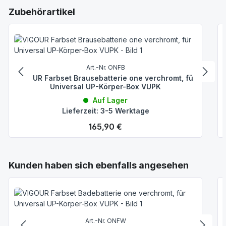
Produktgalerie überspringen
Zubehörartikel
Art.-Nr. ONFB
VIGOUR Farbset Brausebatterie one verchromt, für
Universal UP-Körper-Box VUPK
Auf Lager
Lieferzeit: 3-5 Werktage
Regulärer Preis:
165,90 €
Produktgalerie überspringen
Kunden haben sich ebenfalls angesehen
Art.-Nr. ONFW