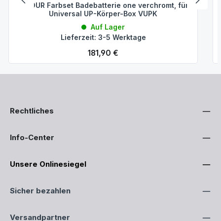
VIGOUR Farbset Badebatterie one verchromt, für
Universal UP-Körper-Box VUPK
Auf Lager
Lieferzeit: 3-5 Werktage
Regulärer Preis:
181,90 €
Rechtliches
Info-Center
Unsere Onlinesiegel
Sicher bezahlen
Versandpartner