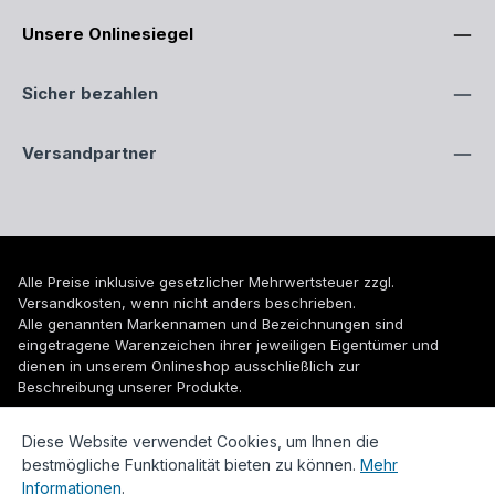
Unsere Onlinesiegel
Sicher bezahlen
Versandpartner
Alle Preise inklusive gesetzlicher Mehrwertsteuer zzgl.
Versandkosten
, wenn nicht anders beschrieben.
Alle genannten Markennamen und Bezeichnungen sind
eingetragene Warenzeichen ihrer jeweiligen Eigentümer und
dienen in unserem Onlineshop ausschließlich zur
Beschreibung unserer Produkte.
© 2026 WUH24.de - Weigel und Unger Heizungs- und
Diese Website verwendet Cookies, um Ihnen die
Sanitärtechnik GmbH
bestmögliche Funktionalität bieten zu können.
Mehr
Informationen
.