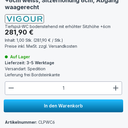
+6cm weiss, Sitzerhöhung 6cm, Abgang
waagerecht
Tiefspül-WC bodenstehend mit erhöhter Sitzhöhe +6cm
Regulärer Preis:
281,90 €
Inhalt:
1,00 Stk. (281,90 € / Stk.)
Preise inkl. MwSt. zzgl.
Versandkosten
Auf Lager
Lieferzeit: 3-5 Werktage
Versandart: Spedition
Lieferung frei Bordsteinkante
zentheme.component.product.quantitySelect.lege
In den Warenkorb
Artikelnummer:
CLPWC6