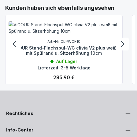
Produktgalerie überspringen
Kunden haben sich ebenfalls angesehen
Art.-Nr. CLPWCF10
VIGOUR Stand-Flachspül-WC clivia V2 plus weiß
mit Spülrand u. Sitzerhöhung 10cm
Auf Lager
Lieferzeit: 3-5 Werktage
Regulärer Preis:
285,90 €
Rechtliches
Info-Center