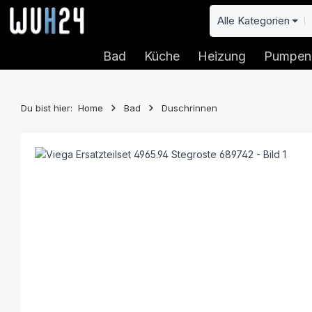
 Hauptinhalt springen
Zur Suche springen
Zur Hauptnavigation springen
Alle Kategorien
Bad
Küche
Heizung
Pumpen
Du bist hier:
Home
Bad
Duschrinnen
Bildergalerie überspringen