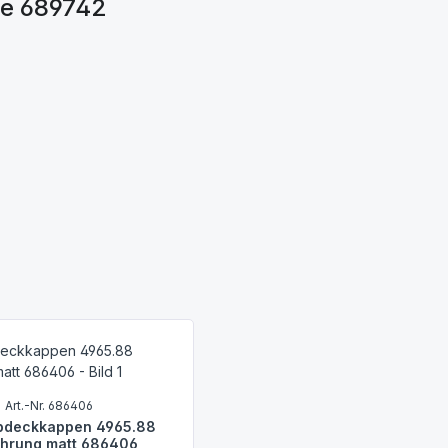
te 689742
Art.-Nr. 686406
bdeckkappen 4965.88
hrung matt 686406