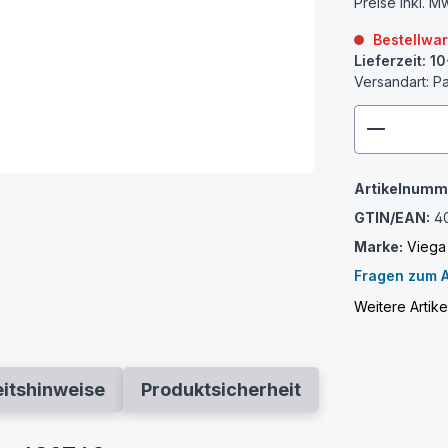
Preise inkl. M
Bestellwa
Lieferzeit: 1
Versandart: P
zenthem
Artikelnumm
GTIN/EAN:
4
Marke:
Viega
Fragen zum A
Weitere Artik
eitshinweise
Produktsicherheit