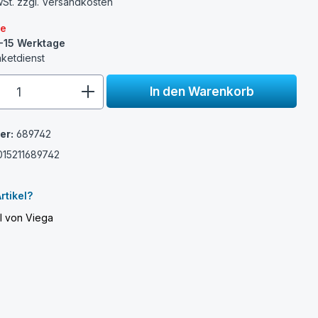
wSt. zzgl.
Versandkosten
re
0-15 Werktage
aketdienst
e.component.product.quantitySelect.
In den Warenkorb
er:
689742
015211689742
rtikel?
el von Viega