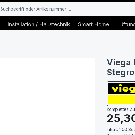
Installation / Haustechnik
Smart Home
Lüftun
Viega 
Stegro
komplettes Z
Regulärer Prei
25,3
Inhalt:
1,00 Set