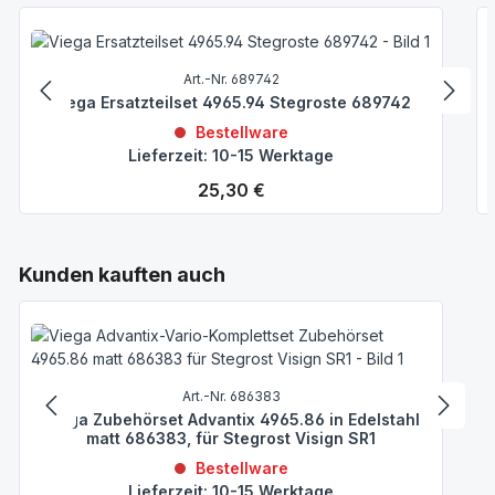
Art.-Nr. 689742
Viega Ersatzteilset 4965.94 Stegroste 689742
Bestellware
Lieferzeit: 10-15 Werktage
Regulärer Preis:
25,30 €
Produktgalerie überspringen
Kunden kauften auch
Art.-Nr. 686383
Viega Zubehörset Advantix 4965.86 in Edelstahl
matt 686383, für Stegrost Visign SR1
Bestellware
Lieferzeit: 10-15 Werktage