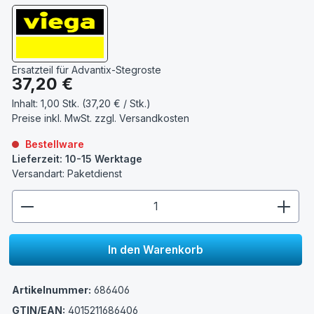
Ersatzteil für Advantix-Stegroste
Regulärer Preis:
37,20 €
Inhalt:
1,00 Stk. (37,20 € / Stk.)
Preise inkl. MwSt. zzgl.
Versandkosten
Bestellware
Lieferzeit: 10-15 Werktage
Versandart: Paketdienst
zentheme.component.product.quantitySelect.lege
In den Warenkorb
Artikelnummer:
686406
GTIN/EAN:
4015211686406