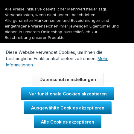
Alle Preise inklusive gesetzlicher Mehrwertsteuer zzgl.
Versandkosten
, wenn nicht anders beschrieben.
Alle genannten Markennamen und Bezeichnungen sind
eingetragene Warenzeichen ihrer jeweiligen Eigentümer und
dienen in unserem Onlineshop ausschließlich zur
Beschreibung unserer Produkte.
© 2026 WUH24.de - Weigel und Unger Heizungs- und
Diese Website verwendet Cookies, um Ihnen die
Sanitärtechnik GmbH
bestmögliche Funktionalität bieten zu können.
Mehr
Informationen
.
Datenschutzeinstellungen
Nur funktionale Cookies akzeptieren
Durch IT-Recht Kanzlei
Ausgewählte Cookies akzeptieren
Kundenmeinung:
Alle Cookies akzeptieren
SEHR GUT