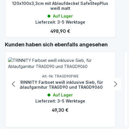
120x100x3,3cm mit Ablaufdeckel SafeStepPlus
weiß matt
Auf Lager
Lieferzeit: 3-5 Werktage
Regulärer Preis:
498,90 €
Produktgalerie überspringen
Kunden haben sich ebenfalls angesehen
Art.-Nr. TRAGD90FWE
TRINNITY Farbset weiß inklusive Sieb, für
Ablaufgarnitur TRAGD90 und TRAGD9060
Auf Lager
Lieferzeit: 3-5 Werktage
Regulärer Preis:
49,30 €