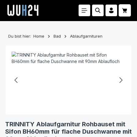
Zum Hauptinhalt springen
Waren
Du bist hier:
Home
Bad
Ablaufgarnituren
Bildergalerie überspringen
TRINNITY Ablaufgarnitur Rohbauset mit
Sifon BH60mm für flache Duschwanne mit