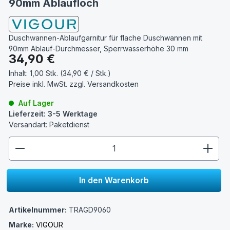
90mm Ablaufloch
Duschwannen-Ablaufgarnitur für flache Duschwannen mit
90mm Ablauf-Durchmesser, Sperrwasserhöhe 30 mm
Regulärer Preis:
34,90 €
Inhalt:
1,00 Stk. (34,90 € / Stk.)
Preise inkl. MwSt. zzgl.
Versandkosten
Auf Lager
Lieferzeit: 3-5 Werktage
Versandart: Paketdienst
zentheme.component.product.quantitySelect.lege
In den Warenkorb
Artikelnummer:
TRAGD9060
Marke:
VIGOUR