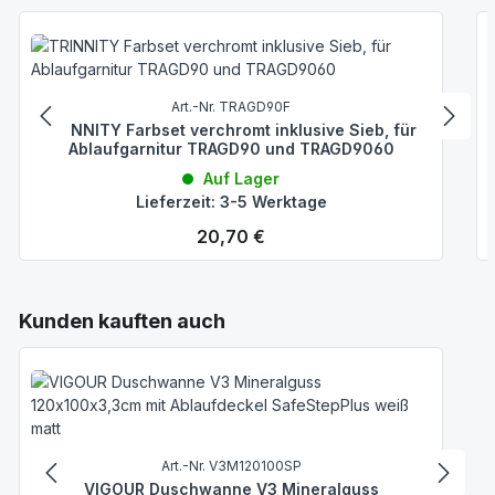
Art.-Nr. TRAGD90F
TRINNITY Farbset verchromt inklusive Sieb, für
Ablaufgarnitur TRAGD90 und TRAGD9060
Auf Lager
Lieferzeit: 3-5 Werktage
Regulärer Preis:
20,70 €
Produktgalerie überspringen
Kunden kauften auch
Art.-Nr. V3M120100SP
VIGOUR Duschwanne V3 Mineralguss