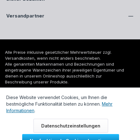
Versandpartner
Alle Preise inklusive gesetzlicher Mehrwertsteuer zzgl.
Versandkosten
, wenn nicht anders beschrieben.
Alle genannten Markennamen und Bezeichnungen sind
eingetragene Warenzeichen ihrer jeweiligen Eigentümer und
dienen in unserem Onlineshop ausschließlich zur
Beschreibung unserer Produkte.
© 2026 WUH24.de - Weigel und Unger Heizungs- und
Diese Website verwendet Cookies, um Ihnen die
Sanitärtechnik GmbH
bestmögliche Funktionalität bieten zu können.
Mehr
Informationen
.
Datenschutzeinstellungen