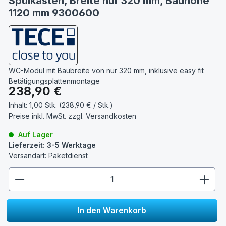
Spülkasten, Breite nur 320 mm, Bauhöhe
1120 mm 9300600
WC-Modul mit Baubreite von nur 320 mm, inklusive easy fit
Betätigungsplattenmontage
Regulärer Preis:
238,90 €
Inhalt:
1,00 Stk. (238,90 € / Stk.)
Preise inkl. MwSt. zzgl.
Versandkosten
Auf Lager
Lieferzeit: 3-5 Werktage
Versandart: Paketdienst
zentheme.component.product.quantitySelect.lege
In den Warenkorb