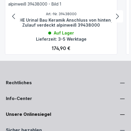
Art.-Nr. 39438000
GROHE Urinal Bau Keramik Anschluss von hinten,
Zulauf verdeckt alpinweiß 39438000
Auf Lager
Lieferzeit: 3-5 Werktage
Regulärer Preis:
174,90 €
Rechtliches
Info-Center
Unsere Onlinesiegel
Sicher bezahlen