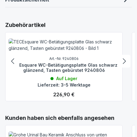
Produktgalerie überspringen
Zubehörartikel
Art.-Nr. 9240806
TECEsquare WC-Betätigungsplatte Glas schwarz
glänzend, Tasten gebürstet 9240806
Auf Lager
Lieferzeit: 3-5 Werktage
Regulärer Preis:
226,90 €
Produktgalerie überspringen
Kunden haben sich ebenfalls angesehen