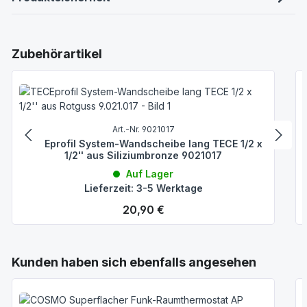
Produktgalerie überspringen
Zubehörartikel
Art.-Nr. 9021017
TECEprofil System-Wandscheibe lang TECE 1/2 x
1/2'' aus Siliziumbronze 9021017
Auf Lager
Lieferzeit: 3-5 Werktage
Regulärer Preis:
20,90 €
Produktgalerie überspringen
Kunden haben sich ebenfalls angesehen