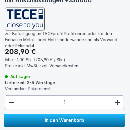
mit Anschlussbogen 9330000
zur Befestigung an TECEprofil Profilrohren oder für den
Einbau in Metall- oder Holzständerwände und als Vorwand-
oder Eckmodul
Regulärer Preis:
208,90 €
Inhalt:
1,00 Stk. (208,90 € / Stk.)
Preise inkl. MwSt. zzgl.
Versandkosten
Auf Lager
Lieferzeit: 3-5 Werktage
Versandart: Paketdienst
zentheme.component.product.quantitySelect.lege
In den Warenkorb