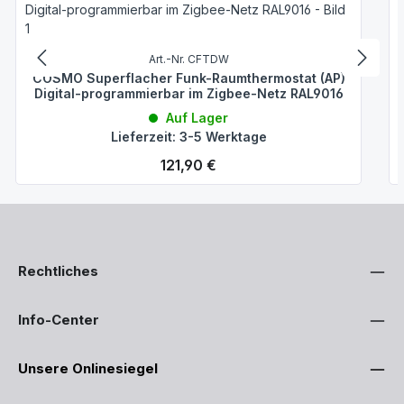
Art.-Nr. CFTDW
COSMO Superflacher Funk-Raumthermostat (AP)
Digital-programmierbar im Zigbee-Netz RAL9016
Auf Lager
Lieferzeit: 3-5 Werktage
Regulärer Preis:
121,90 €
Rechtliches
Info-Center
Unsere Onlinesiegel