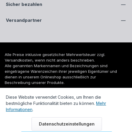
Sicher bezahlen
Versandpartner
Alle Preise inklusive gesetzlicher Mehrwertsteuer zzgl.
Versandkosten
, wenn nicht anders beschrieben.
Alle genannten Markennamen und Bezeichnungen sind
eingetragene Warenzeichen ihrer jeweiligen Eigentümer und
dienen in unserem Onlineshop ausschließlich zur
Beschreibung unserer Produkte.
© 2026 WUH24.de - Weigel und Unger Heizungs- und
Diese Website verwendet Cookies, um Ihnen die
Sanitärtechnik GmbH
bestmögliche Funktionalität bieten zu können.
Mehr
Informationen
.
Datenschutzeinstellungen