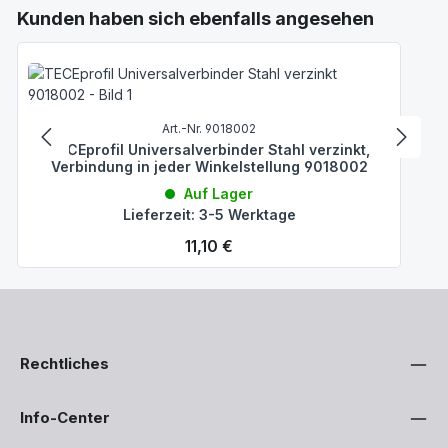
Produktgalerie überspringen
Kunden haben sich ebenfalls angesehen
Art.-Nr. 9018002
TECEprofil Universalverbinder Stahl verzinkt,
Verbindung in jeder Winkelstellung 9018002
Auf Lager
Lieferzeit: 3-5 Werktage
Regulärer Preis:
11,10 €
Rechtliches
Info-Center