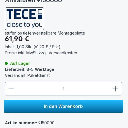
Armaturen 9150000
stufenlos tiefenverstellbare Montageplatte
Regulärer Preis:
61,90 €
Inhalt:
1,00 Stk. (61,90 € / Stk.)
Preise inkl. MwSt. zzgl.
Versandkosten
Auf Lager
Lieferzeit: 3-5 Werktage
Versandart: Paketdienst
zentheme.component.product.quantitySelect.lege
In den Warenkorb
Artikelnummer:
9150000