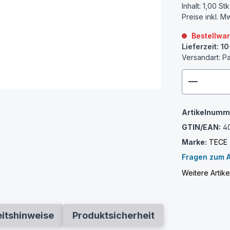
Inhalt:
1,00 Stk
Preise inkl. M
Bestellwa
Lieferzeit: 1
Versandart: P
zenthem
Artikelnumm
GTIN/EAN:
4
Marke:
TECE
Fragen zum A
Weitere Artik
eitshinweise
Produktsicherheit