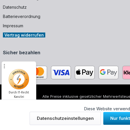
Datenschutz
Batterieverordnung
Impressum
Vertrag widerrufen
Sicher bezahlen
Durch IT-Recht
Alle Preise inklusive gesetzlicher Mehrwertsteue
Kanzlei
Alle genannten Markennamen und Bezeichnungen
unserer Produkte.
Diese Website verwende
Kundenmeinung:
Datenschutzeinstellungen
Nur funk
© 2026 WUH24.de - Weigel und Unger Heizungs
SEHR GUT