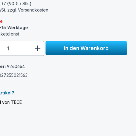
. (77,90 € / Stk.)
wSt. zzgl.
Versandkosten
re
0-15 Werktage
aketdienst
e.component.product.quantitySelect.
In den Warenkorb
er:
9240664
027255021563
rtikel?
el von TECE