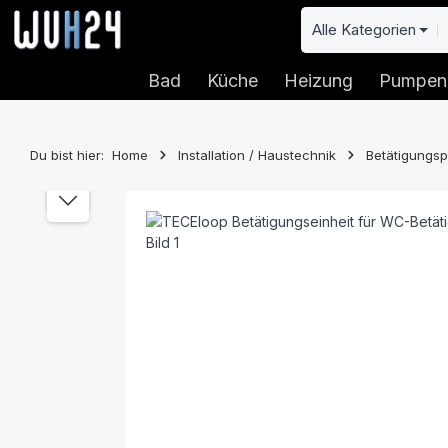
 Hauptinhalt springen
Zur Suche springen
Zur Hauptnavigation springen
Alle Kategorien
Bad
Küche
Heizung
Pumpen
Du bist hier:
Home
Installation / Haustechnik
Betätigungsp
Bildergalerie überspringen