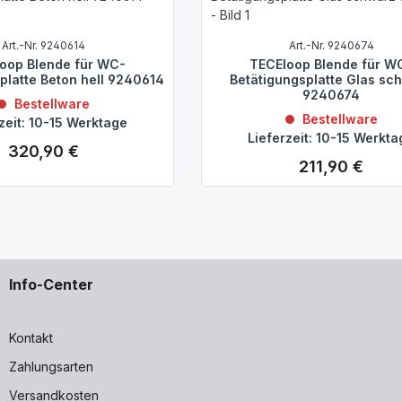
Art.-Nr. 9240614
Art.-Nr. 9240674
oop Blende für WC-
TECEloop Blende für W
platte Beton hell 9240614
Betätigungsplatte Glas sc
9240674
Bestellware
Bestellware
zeit: 10-15 Werktage
Lieferzeit: 10-15 Werkt
320,90 €
Regulärer Preis:
211,90 €
Regulärer Preis:
Info-Center
Kontakt
Zahlungsarten
Versandkosten