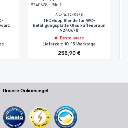
Art.-Nr. 9240678
C-
TECEloop Blende für WC-
hwarz
Betätigungsplatte Glas kaffeebraun
9240678
Bestellware
age
Lieferzeit: 10-15 Werktage
258,90 €
Regulärer Preis:
Unsere Onlinesiegel