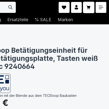
Warenkorb 
g
Ersatzteile
% SALE
Marken
op Betätigungseinheit für
ätigungsplatte, Tasten weiß
ac 9240664
on mit der Blende aus dem TECEloop Baukasten
s:
 €