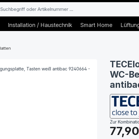
Installation / Haustechnik
Smart Home
Lüftun
latten
TECElo
WC-Bet
antib
Zur Kombinati
Regulärer Prei
77,90