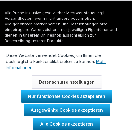
Alle Preise inklusive gesetzlicher Mehrwertsteuer zzgl.
Versandkosten
, wenn nicht anders beschrieben.
Alle genannten Markennamen und Bezeichnungen sind
eingetragene Warenzeichen ihrer jeweiligen Eigentümer und
dienen in unserem Onlineshop ausschließlich zur
Beschreibung unserer Produkte.
© 2026 WUH24.de - Weigel und Unger Heizungs- und
Diese Website verwendet Cookies, um Ihnen die
Sanitärtechnik GmbH
bestmögliche Funktionalität bieten zu können.
Mehr
Informationen
.
Datenschutzeinstellungen
Nur funktionale Cookies akzeptieren
Durch IT-Recht Kanzlei
Ausgewählte Cookies akzeptieren
Kundenmeinung:
Alle Cookies akzeptieren
SEHR GUT