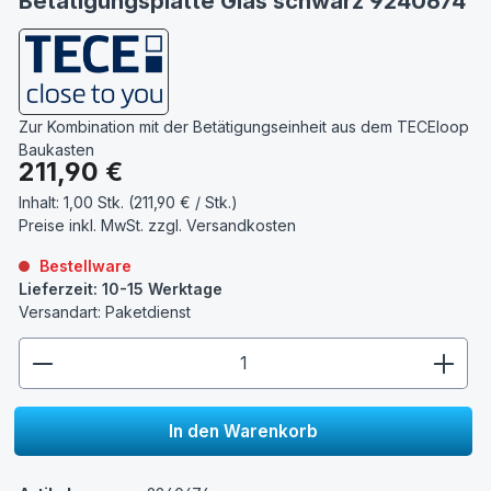
Betätigungsplatte Glas schwarz 9240674
Zur Kombination mit der Betätigungseinheit aus dem TECEloop
Baukasten
Regulärer Preis:
211,90 €
Inhalt:
1,00 Stk. (211,90 € / Stk.)
Preise inkl. MwSt. zzgl.
Versandkosten
Bestellware
Lieferzeit: 10-15 Werktage
Versandart: Paketdienst
zentheme.component.product.quantitySelect.lege
In den Warenkorb