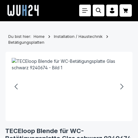
Zum Hauptinhalt springen
Waren
Du bist hier:
Home
Installation / Haustechnik
Betätigungsplatten
Bildergalerie überspringen
TECEloop Blende für WC-