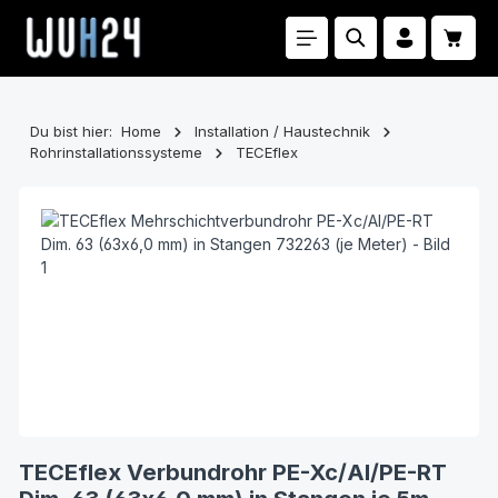
Zum Hauptinhalt springen
Waren
Du bist hier:
Home
Installation / Haustechnik
Rohrinstallationssysteme
TECEflex
Bildergalerie überspringen
TECEflex Verbundrohr PE-Xc/Al/PE-RT