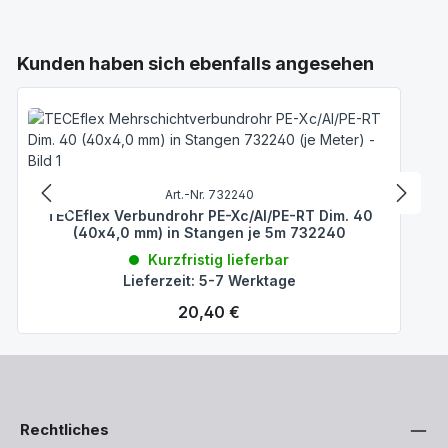
Produktgalerie überspringen
Kunden haben sich ebenfalls angesehen
Art.-Nr. 732240
TECEflex Verbundrohr PE-Xc/Al/PE-RT Dim. 40
(40x4,0 mm) in Stangen je 5m 732240
Kurzfristig lieferbar
Lieferzeit: 5-7 Werktage
Regulärer Preis:
20,40 €
Rechtliches