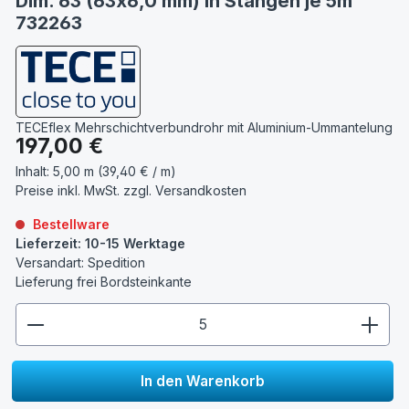
Dim. 63 (63x6,0 mm) in Stangen je 5m
732263
TECEflex Mehrschichtverbundrohr mit Aluminium-Ummantelung
Regulärer Preis:
197,00 €
Inhalt:
5,00 m (39,40 € / m)
Preise inkl. MwSt. zzgl.
Versandkosten
Bestellware
Lieferzeit: 10-15 Werktage
Versandart: Spedition
Lieferung frei Bordsteinkante
zentheme.component.product.quantitySelect.lege
In den Warenkorb