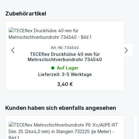
Produktgalerie überspringen
Zubehörartikel
Art.-Nr. 734540
TECEflex Druckhülse 40 mm für
Mehrschichtverbundrohr 734540
Auf Lager
Lieferzeit: 3-5 Werktage
Regulärer Preis:
3,40 €
Produktgalerie überspringen
Kunden haben sich ebenfalls angesehen