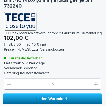
Dim. 40 (40x4,0 mm) in Stangen je 5m
732240
TECEflex Mehrschichtverbundrohr mit Aluminium-Ummantelung
Regulärer Preis:
102,00 €
Inhalt:
5,00 m (20,40 € / m)
Preise inkl. MwSt. zzgl.
Versandkosten
Kurzfristig lieferbar
Lieferzeit: 5-7 Werktage
Versandart: Spedition
Lieferung frei Bordsteinkante
zentheme.component.product.quantitySelect.lege
In den Warenkorb