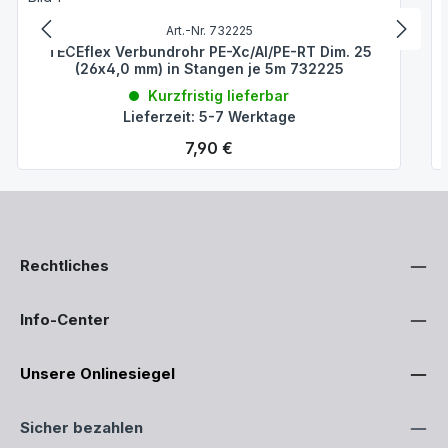
Art.-Nr. 732225
TECEflex Verbundrohr PE-Xc/Al/PE-RT Dim. 25
(26x4,0 mm) in Stangen je 5m 732225
Kurzfristig lieferbar
Lieferzeit: 5-7 Werktage
Regulärer Preis:
7,90 €
Rechtliches
Info-Center
Unsere Onlinesiegel
Sicher bezahlen