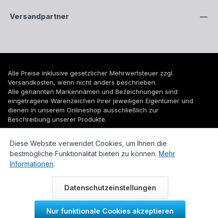
Versandpartner
Alle Preise inklusive gesetzlicher Mehrwertsteuer zzgl.
Versandkosten
, wenn nicht anders beschrieben.
Alle genannten Markennamen und Bezeichnungen sind
eingetragene Warenzeichen ihrer jeweiligen Eigentümer und
dienen in unserem Onlineshop ausschließlich zur
Beschreibung unserer Produkte.
© 2026 WUH24.de - Weigel und Unger Heizungs- und
Diese Website verwendet Cookies, um Ihnen die
Sanitärtechnik GmbH
bestmögliche Funktionalität bieten zu können.
Mehr
Informationen
.
Datenschutzeinstellungen
Nur funktionale Cookies akzeptieren