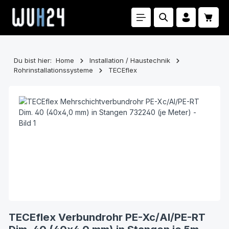
Zum Hauptinhalt springen
Waren
Du bist hier:
Home
Installation / Haustechnik
Rohrinstallationssysteme
TECEflex
Bildergalerie überspringen
TECEflex Verbundrohr PE-Xc/Al/PE-RT