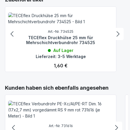
Art.-Nr. 734525
TECEflex Druckhülse 25 mm für
Mehrschichtverbundrohr 734525
Auf Lager
Lieferzeit: 3-5 Werktage
Regulärer Preis:
1,60 €
Produktgalerie überspringen
Kunden haben sich ebenfalls angesehen
Art.-Nr. 731616