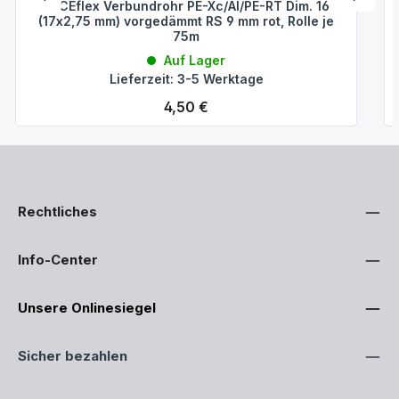
TECEflex Verbundrohr PE-Xc/Al/PE-RT Dim. 16
(17x2,75 mm) vorgedämmt RS 9 mm rot, Rolle je
75m
Auf Lager
Lieferzeit: 3-5 Werktage
Regulärer Preis:
4,50 €
Rechtliches
Info-Center
Unsere Onlinesiegel
Sicher bezahlen