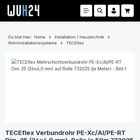
Zum Hauptinhalt springen
Waren
Du bist hier:
Home
Installation / Haustechnik
Rohrinstallationssysteme
TECEflex
Bildergalerie überspringen
TECEflex Verbundrohr PE-Xc/Al/PE-RT