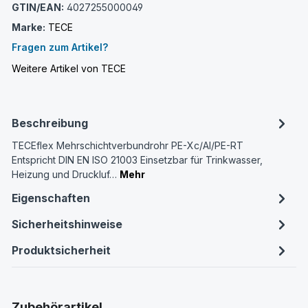
GTIN/EAN:
4027255000049
Marke:
TECE
Fragen zum Artikel?
Weitere Artikel von TECE
Beschreibung
TECEflex Mehrschichtverbundrohr PE-Xc/Al/PE-RT
Entspricht DIN EN ISO 21003 Einsetzbar für Trinkwasser,
Heizung und Druckluf…
Mehr
Eigenschaften
Sicherheitshinweise
Produktsicherheit
Produktgalerie überspringen
Zubehörartikel