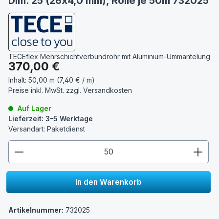
Dim. 25 (26x4,0 mm), Rolle je 50m 732025
TECEflex Mehrschichtverbundrohr mit Aluminium-Ummantelung
Regulärer Preis:
370,00 €
Inhalt:
50,00 m (7,40 € / m)
Preise inkl. MwSt. zzgl.
Versandkosten
Auf Lager
Lieferzeit: 3-5 Werktage
Versandart: Paketdienst
zentheme.component.product.quantitySelect.lege
In den Warenkorb
Artikelnummer:
732025