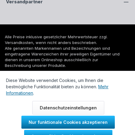
Versandpartner
Alle Preise inklusive gesetzlicher Mehrwertsteuer zzgl.
Versandkosten
, wenn nicht anders beschrieben.
Alle genannten Markennamen und Bezeichnungen sind
eingetragene Warenzeichen ihrer jeweiligen Eigentümer und
dienen in unserem Onlineshop ausschließlich zur
Beschreibung unserer Produkte.
© 2026 WUH24.de - Weigel und Unger Heizungs- und
Diese Website verwendet Cookies, um Ihnen die
Sanitärtechnik GmbH
bestmögliche Funktionalität bieten zu können.
Mehr
Informationen
.
Datenschutzeinstellungen
Nur funktionale Cookies akzeptieren
Durch IT-Recht Kanzlei