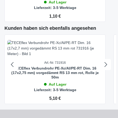
Auf Lager
Lieferzeit: 3-5 Werktage
Regulärer Preis:
1,10 €
Produktgalerie überspringen
Kunden haben sich ebenfalls angesehen
Art.-Nr. 731916
TECEflex Verbundrohr PE-Xc/Al/PE-RT Dim. 16
(17x2,75 mm) vorgedämmt RS 13 mm rot, Rolle je
50m
Auf Lager
Lieferzeit: 3-5 Werktage
Regulärer Preis:
5,10 €