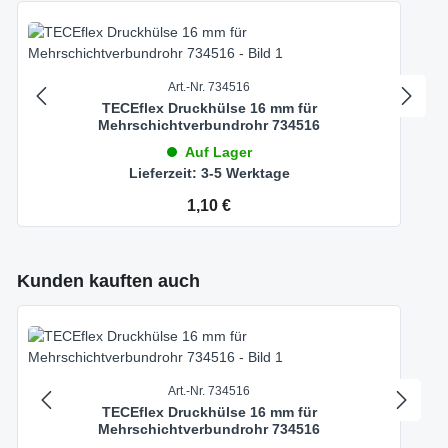
Art.-Nr. 734516
TECEflex Druckhülse 16 mm für
Mehrschichtverbundrohr 734516
Auf Lager
Lieferzeit: 3-5 Werktage
Regulärer Preis:
1,10 €
Produktgalerie überspringen
Kunden kauften auch
Art.-Nr. 734516
TECEflex Druckhülse 16 mm für
Mehrschichtverbundrohr 734516