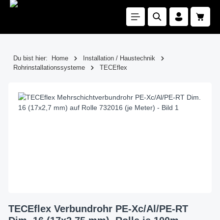
Zum Hauptinhalt springen
Waren
Du bist hier:
Home
Installation / Haustechnik
Rohrinstallationssysteme
TECEflex
Bildergalerie überspringen
TECEflex Verbundrohr PE-Xc/Al/PE-RT