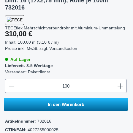
Dim. 16 (17x2,75 mm), Rolle je 100m
732016
TECEflex Mehrschichtverbundrohr mit Aluminium-Ummantelung
Regulärer Preis:
310,00 €
Inhalt:
100,00 m (3,10 € / m)
Preise inkl. MwSt. zzgl.
Versandkosten
Auf Lager
Lieferzeit: 3-5 Werktage
Versandart: Paketdienst
zentheme.component.product.quantitySelect.legend
In den Warenkorb
Artikelnummer:
732016
GTIN/EAN:
4027255000025