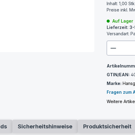
Inhalt:
1,00 Stk
Preise inkl. M
Auf Lager
Lieferzeit: 
Versandart: P
zenthem
Artikelnumm
GTIN/EAN:
4
Marke:
Hansg
Fragen zum A
Weitere Artik
ads
Sicherheitshinweise
Produktsicherheit