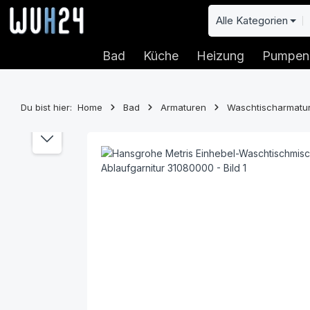
 Hauptinhalt springen
Zur Suche springen
Zur Hauptnavigation springen
Alle Kategorien
Bad
Küche
Heizung
Pumpen
Du bist hier:
Home
Bad
Armaturen
Waschtischarmatu
Bildergalerie überspringen