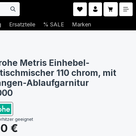
Warenkorb 
g
Ersatzteile
% SALE
Marken
ohe Metris Einhebel-
ischmischer 110 chrom, mit
ngen-Ablaufgarnitur
000
erhitzer geeignet
s:
90 €