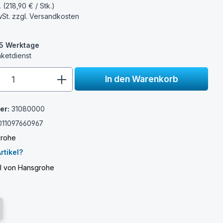
. (218,90 € / Stk.)
wSt. zzgl.
Versandkosten
3-5 Werktage
aketdienst
e.component.product.quantitySelect.
In den Warenkorb
er:
31080000
011097660967
rohe
rtikel?
el von Hansgrohe