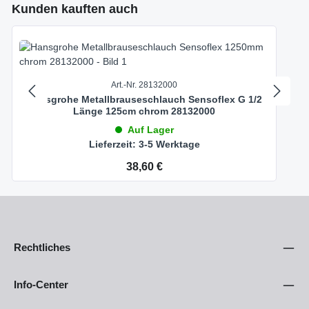
Produktgalerie überspringen
Kunden kauften auch
Art.-Nr. 28132000
Hansgrohe Metallbrauseschlauch Sensoflex G 1/2
Länge 125cm chrom 28132000
Auf Lager
Lieferzeit: 3-5 Werktage
Regulärer Preis:
38,60 €
Rechtliches
Info-Center