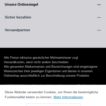
Unsere Onlinesiegel
Sicher bezahlen
Versandpartner
Alle Preise inklusive gesetzlicher Mehrwertsteuer zzgl.
Versandkosten
, wenn nicht anders beschrieben.
Alle genannten Markennamen und Bezeichnungen sind eingetragene
Warenzeichen ihrer jeweiligen Eigentümer und dienen in unserem
Onlineshop ausschließlich zur Beschreibung unserer Produkte.
© 2026 WUH24.de - Weigel und Unger Heizungs- und Sanitärtechnik
GmbH
Diese Website verwendet Cookies, um Ihnen die bestmögliche
Funktionalität bieten zu können.
Mehr Informationen
.