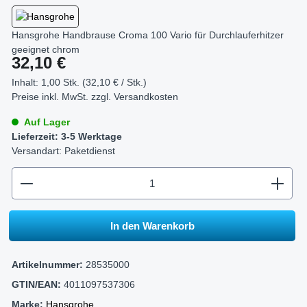
Hansgrohe Handbrause Croma 100 Vario für Durchlauferhitzer
geeignet chrom
Regulärer Preis:
32,10 €
Inhalt:
1,00 Stk. (32,10 € / Stk.)
Preise inkl. MwSt. zzgl.
Versandkosten
Auf Lager
Lieferzeit: 3-5 Werktage
Versandart: Paketdienst
zentheme.component.product.quantitySelect.legend
In den Warenkorb
Artikelnummer:
28535000
GTIN/EAN:
4011097537306
Marke:
Hansgrohe