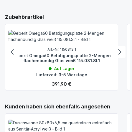
Produktgalerie überspringen
Zubehörartikel
Art.-Nr. 115081SI1
Geberit Omega60 Betätigungsplatte 2-Mengen
flächenbündig Glas weiß 115.081.SI.1
Auf Lager
Lieferzeit: 3-5 Werktage
Regulärer Preis:
391,90 €
Produktgalerie überspringen
Kunden haben sich ebenfalls angesehen