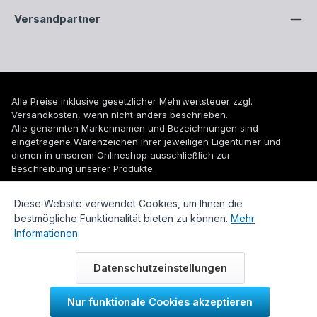
Versandpartner
Alle Preise inklusive gesetzlicher Mehrwertsteuer zzgl.
Versandkosten
, wenn nicht anders beschrieben.
Alle genannten Markennamen und Bezeichnungen sind
eingetragene Warenzeichen ihrer jeweiligen Eigentümer und
dienen in unserem Onlineshop ausschließlich zur
Beschreibung unserer Produkte.
© 2026 WUH24.de - Weigel und Unger Heizungs- und
Diese Website verwendet Cookies, um Ihnen die
Sanitärtechnik GmbH
bestmögliche Funktionalität bieten zu können.
Mehr
Informationen
.
Datenschutzeinstellungen
Nur funktionale Cookies akzeptieren