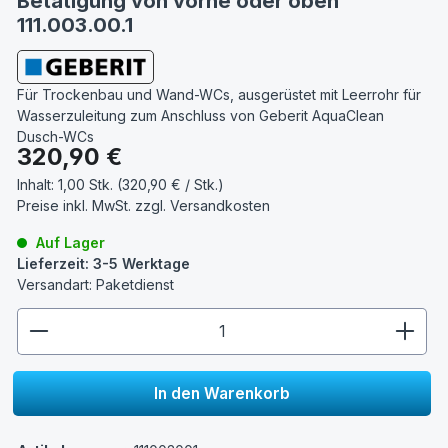
Betätigung von vorne oder oben
111.003.00.1
Für Trockenbau und Wand-WCs, ausgerüstet mit Leerrohr für
Wasserzuleitung zum Anschluss von Geberit AquaClean
Dusch-WCs
Regulärer Preis:
320,90 €
Inhalt:
1,00 Stk. (320,90 € / Stk.)
Preise inkl. MwSt. zzgl.
Versandkosten
Auf Lager
Lieferzeit: 3-5 Werktage
Versandart: Paketdienst
zentheme.component.product.quantitySelect.lege
In den Warenkorb