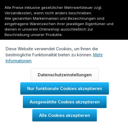
Alle Preise inklusive gesetzlicher Mehrwertsteuer zzgl.
Versandkosten
, wenn nicht anders beschrieben.
Alle genannten Markennamen und Bezeichnungen sind
eingetragene Warenzeichen ihrer jeweiligen Eigentümer und
dienen in unserem Onlineshop ausschließlich zur
Beschreibung unserer Produkte.
© 2026 WUH24.de - Weigel und Unger Heizungs- und
Diese Website verwendet Cookies, um Ihnen die
Sanitärtechnik GmbH
bestmögliche Funktionalität bieten zu können.
Mehr
Informationen
.
Datenschutzeinstellungen
Nur funktionale Cookies akzeptieren
Durch IT-Recht Kanzlei
Ausgewählte Cookies akzeptieren
Kundenmeinung:
Alle Cookies akzeptieren
SEHR GUT