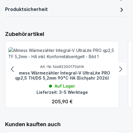
Produktsicherheit
Produktgalerie überspringen
Zubehörartikel
Art.-Nr. 566823001706HA
Allmess Wärmezähler Integral-V UltraLite PRO
qp2,5 TH/DS 5,2mm 90°C HA (Eichjahr 2026)
Auf Lager
Lieferzeit: 3-5 Werktage
Regulärer Preis:
205,90 €
Produktgalerie überspringen
Kunden kauften auch