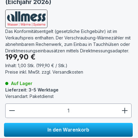
(Eichjahr 2026)
Das Konformitätsentgelt (gesetzliche Eichgebühr) ist im
Verkaufspreis enthalten. Der Verschraubung-Wärmezähler mit
abnehmbarem Rechenwerk, zum Einbau in Tauchhülsen oder
Direktmessungseinbausätzen mittels Direktmessungsadapter.
Regulärer Preis:
199,90 €
Inhalt:
1,00 Stk. (199,90 € / Stk.)
Preise inkl. MwSt. zzgl.
Versandkosten
Auf Lager
Lieferzeit: 3-5 Werktage
Versandart: Paketdienst
zentheme.component.product.quantitySelect.lege
In den Warenkorb