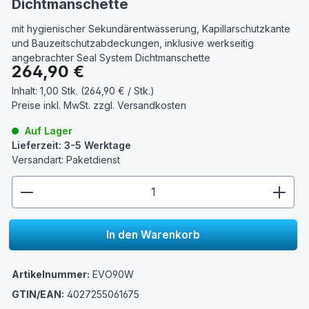
Dichtmanschette
mit hygienischer Sekundärentwässerung, Kapillarschutzkante
und Bauzeitschutzabdeckungen, inklusive werkseitig
angebrachter Seal System Dichtmanschette
Regulärer Preis:
264,90 €
Inhalt:
1,00 Stk. (264,90 € / Stk.)
Preise inkl. MwSt. zzgl.
Versandkosten
Auf Lager
Lieferzeit: 3-5 Werktage
Versandart: Paketdienst
zentheme.component.product.quantitySelect.lege
In den Warenkorb
Artikelnummer:
EVO90W
GTIN/EAN:
4027255061675