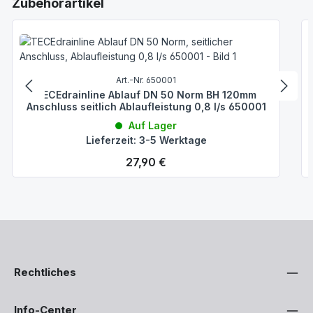
Produktgalerie überspringen
Zubehörartikel
Art.-Nr. 650001
TECEdrainline Ablauf DN 50 Norm BH 120mm
Anschluss seitlich Ablaufleistung 0,8 l/s 650001
Auf Lager
Lieferzeit: 3-5 Werktage
Regulärer Preis:
27,90 €
Rechtliches
Info-Center