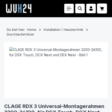
Zum Hauptinhalt springen
Waren
Du bist hier:
Home
Installation / Haustechnik
Durchlauferhitzer
Bildergalerie überspringen
CLAGE RDX 3 Univer­sal-Montagerahmen