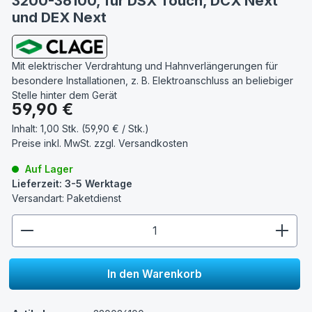
3200-36100, für DSX Touch, DCX Next
und DEX Next
Mit elektrischer Verdrahtung und Hahnverlängerungen für
besondere Installationen, z. B. Elektroanschluss an beliebiger
Stelle hinter dem Gerät
Regulärer Preis:
59,90 €
Inhalt:
1,00 Stk. (59,90 € / Stk.)
Preise inkl. MwSt. zzgl.
Versandkosten
Auf Lager
Lieferzeit: 3-5 Werktage
Versandart: Paketdienst
zentheme.component.product.quantitySelect.lege
In den Warenkorb