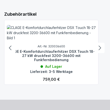
Produktgalerie überspringen
Zubehörartikel
Art.-Nr. 320036600
CLAGE E-Komfortdurchlauferhitzer DSX Touch 18-
27 kW druckfest 3200-36600 mit
Funkfernbedienung
Auf Lager
Lieferzeit: 3-5 Werktage
Regulärer Preis:
759,00 €