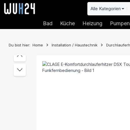
 Hauptinhalt springen
Zur Suche springen
Zur Hauptnavigation springen
Alle Kategorien
Bad
Küche
Heizung
Pumpen
Du bist hier:
Home
Installation / Haustechnik
Durchlauferh
Bildergalerie überspringen