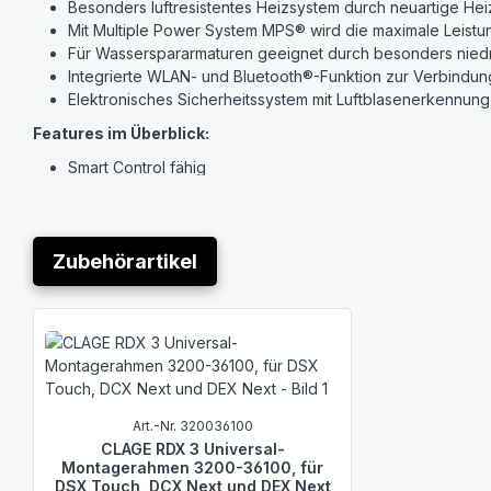
Besonders luftresistentes Heizsystem durch neuartige He
Mit Multiple Power System MPS® wird die maximale Leistung
Für Wasserspararmaturen geeignet durch besonders niedri
Integrierte WLAN- und Bluetooth®-Funktion zur Verbindu
Elektronisches Sicherheitssystem mit Luftblasen­erkennu
Features im Überblick:
Smart Control fähig
Bluetooth-Fern­bedienung inklusive
Integrierte WLAN-Funktion
Solartauglich, für Nacherwärmung geeignet
Zubehörartikel
Anwendungsbereich:
Handwaschbecken
Produktgalerie überspringen
Dusche
Badewanne
Küchenspüle
Technische Daten:
Art.-Nr. 320036100
Nennleistung (variabel einstellbar durch MPS) [kW]: 18/21
CLAGE RDX 3 Univer­sal-
(Die eingestellte Anschlussleistung beeinflusst die Wert
Montagerahmen 3200-36100, für
DSX Touch, DCX Next und DEX Next
Zulässiger Betriebsüberdruck [MPa (bar)] :1 (10)