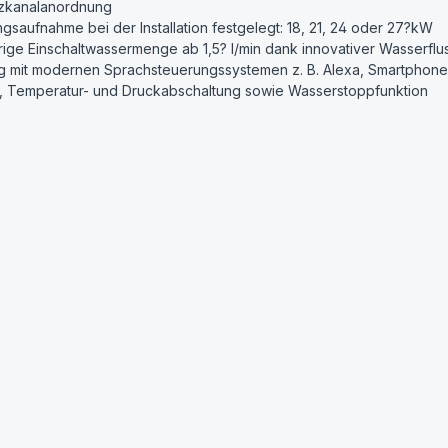
izkanalanordnung
s­aufnahme bei der Installation festgelegt: 18, 21, 24 oder 27?kW
ge Einschaltwassermenge ab 1,5? l/min dank innovativer Wasserflu
ng mit modernen Sprachsteuerungssystemen z. B. Alexa, Smartphone
ng, Temperatur- und Druckabschaltung sowie Wasserstoppfunktion
/24/27
e bei Nennstrom, Kabelquerschnitt und Warmwasserleistung)