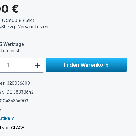
s:
00 €
. (759,00 € / Stk.)
wSt. zzgl.
Versandkosten
3-5 Werktage
aketdienst
e.component.product.quantitySelect.
In den Warenkorb
er:
320036600
r.:
DE 38338642
010436366003
E
rtikel?
el von CLAGE