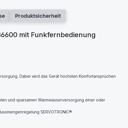
se
Produktsicherheit
36600 mit Funkfernbedienung
ersorgung. Dabei wird das Gerät höchsten Komfortansprüchen
ablen und sparsamen Warm­wasser­versorgung einer oder
hflussmengenregelung SERVO­TRONIC®