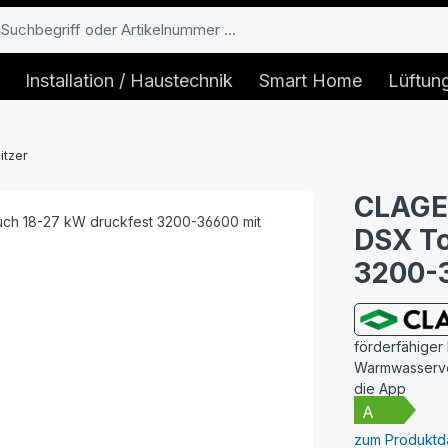
Installation / Haustechnik
Smart Home
Lüftun
itzer
CLAGE 
DSX To
3200-
förderfähiger
Warmwasserver
die App
zum Produktda