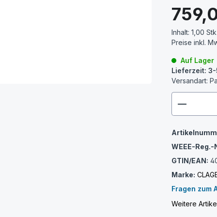
Regulärer Prei
759,
Inhalt:
1,00 Stk
Preise inkl. M
Auf Lager
Lieferzeit: 
Versandart: P
zenthem
Artikelnumm
WEEE-Reg.-N
GTIN/EAN:
4
Marke:
CLAG
Fragen zum A
Weitere Artik