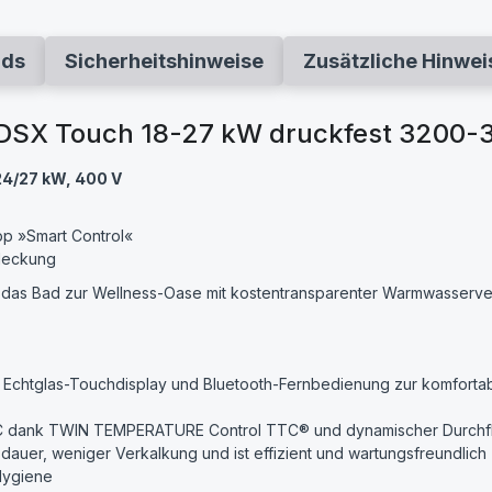
ads
Sicherheitshinweise
Zusätzliche Hinwei
 DSX Touch 18-27 kW druckfest 3200-
24/27 kW, 400 V
pp »Smart Control«
deckung
t das Bad zur Wellness-Oase mit kostentransparenter Warmwasserv
mit Echtglas-Touchdisplay und Bluetooth-Fernbedienung zur komfort
°C dank TWIN TEMPERATURE Control TTC® und dyna­mischer Durc
dauer, weniger Verkalkung und ist effizient und wartungsfreundlich
Hygiene