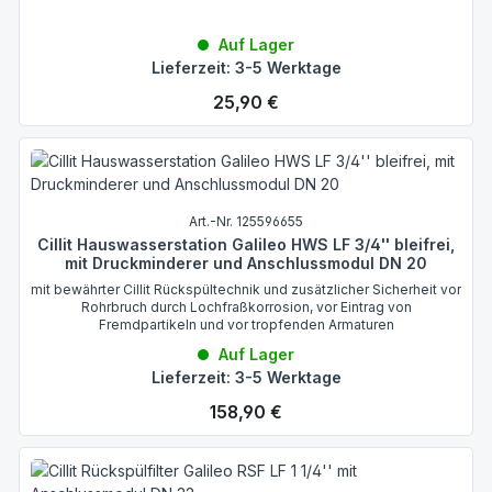
Auf Lager
Lieferzeit: 3-5 Werktage
Regulärer Preis:
25,90 €
Art.-Nr. 125596655
Cillit Hauswasserstation Galileo HWS LF 3/4'' bleifrei,
mit Druckminderer und Anschlussmodul DN 20
mit bewährter Cillit Rückspültechnik und zusätzlicher Sicherheit vor
Rohrbruch durch Lochfraßkorrosion, vor Eintrag von
Fremdpartikeln und vor tropfenden Armaturen
Auf Lager
Lieferzeit: 3-5 Werktage
Regulärer Preis:
158,90 €