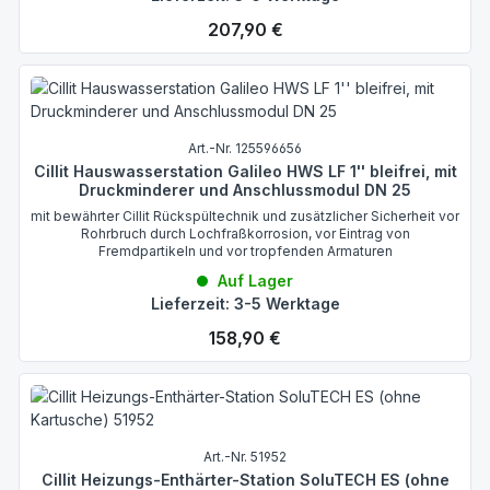
Regulärer Preis:
207,90 €
Art.-Nr. 125596656
Cillit Hauswasserstation Galileo HWS LF 1'' bleifrei, mit
Druckminderer und Anschlussmodul DN 25
mit bewährter Cillit Rückspültechnik und zusätzlicher Sicherheit vor
Rohrbruch durch Lochfraßkorrosion, vor Eintrag von
Fremdpartikeln und vor tropfenden Armaturen
Auf Lager
Lieferzeit: 3-5 Werktage
Regulärer Preis:
158,90 €
Art.-Nr. 51952
Cillit Heizungs-Enthärter-Station SoluTECH ES (ohne