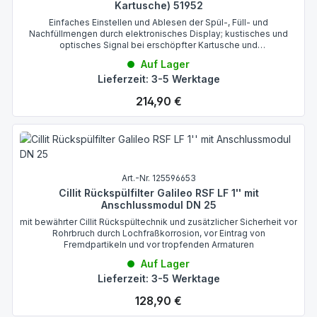
Kartusche) 51952
Einfaches Einstellen und Ablesen der Spül-, Füll- und
Nachfüllmengen durch elektronisches Display; kustisches und
optisches Signal bei erschöpfter Kartusche und
Bügelwassertankstelle
Auf Lager
Lieferzeit: 3-5 Werktage
Regulärer Preis:
214,90 €
Art.-Nr. 125596653
Cillit Rückspülfilter Galileo RSF LF 1'' mit
Anschlussmodul DN 25
mit bewährter Cillit Rückspültechnik und zusätzlicher Sicherheit vor
Rohrbruch durch Lochfraßkorrosion, vor Eintrag von
Fremdpartikeln und vor tropfenden Armaturen
Auf Lager
Lieferzeit: 3-5 Werktage
Regulärer Preis:
128,90 €