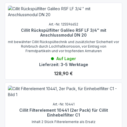
Art.-Nr. 125596652
Cillit Rückspülfilter Galileo RSF LF 3/4'' mit
Anschlussmodul DN 20
mit bewährter Cillit Rückspültechnik und zusätzlicher Sicherheit vor
Rohrbruch durch Lochfraßkorrosion, vor Eintrag von
Fremdpartikeln und vor tropfenden Armaturen
Auf Lager
Lieferzeit: 3-5 Werktage
Regulärer Preis:
128,90 €
Art.-Nr. 10441
Cillit Filterelement 10441 (2er Pack) für Cillit
Einhebelfilter C1
Inhalt 2 Stück Filterelemente als Ersatz