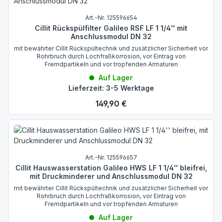
Art.-Nr. 125596654
Cillit Rückspülfilter Galileo RSF LF 1 1/4'' mit
Anschlussmodul DN 32
mit bewährter Cillit Rückspültechnik und zusätzlicher Sicherheit vor
Rohrbruch durch Lochfraßkorrosion, vor Eintrag von
Fremdpartikeln und vor tropfenden Armaturen
Auf Lager
Lieferzeit: 3-5 Werktage
Regulärer Preis:
149,90 €
Art.-Nr. 125596657
Cillit Hauswasserstation Galileo HWS LF 1 1/4'' bleifrei,
mit Druckminderer und Anschlussmodul DN 32
mit bewährter Cillit Rückspültechnik und zusätzlicher Sicherheit vor
Rohrbruch durch Lochfraßkorrosion, vor Eintrag von
Fremdpartikeln und vor tropfenden Armaturen
Auf Lager