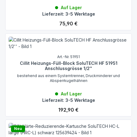
Auf Lager
Lieferzeit: 3-5 Werktage
Regulärer Preis:
75,90 €
Art.-Nr. 51951
Cillit Heizungs-Füll-Block SoluTECH HF 51951
Anschlussgrösse 1/2''
bestehend aus einem Systemtrenner, Druckminderer und
Absperrkugelhähnen
Auf Lager
Lieferzeit: 3-5 Werktage
Regulärer Preis:
192,90 €
Neu