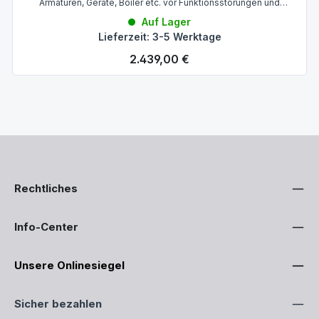
Armaturen, Geräte, Boiler etc. vor Funktionsstörungen und
Schäden durch Kalkverkrustungen
Auf Lager
Lieferzeit: 3-5 Werktage
Regulärer Preis:
2.439,00 €
Rechtliches
Info-Center
Unsere Onlinesiegel
Sicher bezahlen