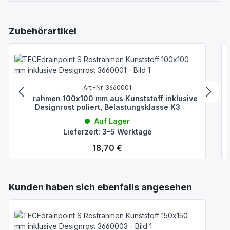
Produktgalerie überspringen
Zubehörartikel
Art.-Nr. 3660001
Rostrahmen 100x100 mm aus Kunststoff inklusive
Designrost poliert, Belastungsklasse K3
Auf Lager
Lieferzeit: 3-5 Werktage
Regulärer Preis:
18,70 €
Produktgalerie überspringen
Kunden haben sich ebenfalls angesehen