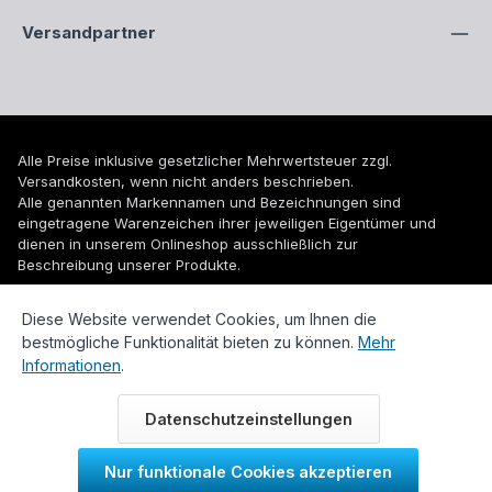
Versandpartner
Alle Preise inklusive gesetzlicher Mehrwertsteuer zzgl.
Versandkosten
, wenn nicht anders beschrieben.
Alle genannten Markennamen und Bezeichnungen sind
eingetragene Warenzeichen ihrer jeweiligen Eigentümer und
dienen in unserem Onlineshop ausschließlich zur
Beschreibung unserer Produkte.
© 2026 WUH24.de - Weigel und Unger Heizungs- und
Diese Website verwendet Cookies, um Ihnen die
Sanitärtechnik GmbH
bestmögliche Funktionalität bieten zu können.
Mehr
Informationen
.
Datenschutzeinstellungen
Nur funktionale Cookies akzeptieren