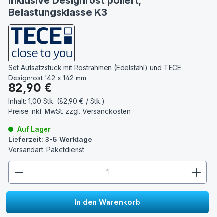
inklusive Designrost poliert,
Belastungsklasse K3
Set Aufsatzstück mit Rostrahmen (Edelstahl) und TECE
Designrost 142 x 142 mm
Regulärer Preis:
82,90 €
Inhalt:
1,00 Stk. (82,90 € / Stk.)
Preise inkl. MwSt. zzgl.
Versandkosten
Auf Lager
Lieferzeit: 3-5 Werktage
Versandart: Paketdienst
zentheme.component.product.quantitySelect.lege
In den Warenkorb