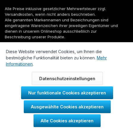
Alle Preise inklusive gesetzlicher Mehrwertsteuer zzgl.
Versandkosten
, wenn nicht anders beschrieben.
Alle genannten Markennamen und Bezeichnungen sind
eingetragene Warenzeichen ihrer jeweiligen Eigentümer und
dienen in unserem Onlineshop ausschließlich zur
Beschreibung unserer Produkte.
© 2026 WUH24.de - Weigel und Unger Heizungs- und
Diese Website verwendet Cookies, um Ihnen die
Sanitärtechnik GmbH
bestmögliche Funktionalität bieten zu können.
Mehr
Informationen
.
Datenschutzeinstellungen
Nur funktionale Cookies akzeptieren
Durch IT-Recht Kanzlei
Ausgewählte Cookies akzeptieren
Kundenmeinung:
Alle Cookies akzeptieren
SEHR GUT