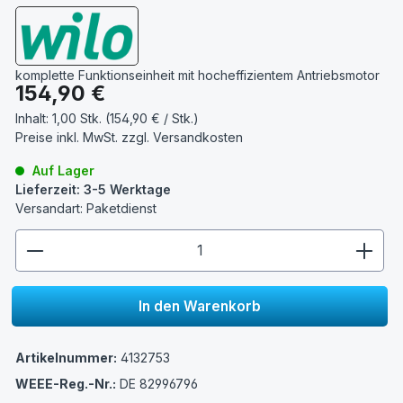
komplette Funktionseinheit mit hocheffizientem Antriebsmotor
Regulärer Preis:
154,90 €
Inhalt:
1,00 Stk. (154,90 € / Stk.)
Preise inkl. MwSt. zzgl.
Versandkosten
Auf Lager
Lieferzeit: 3-5 Werktage
Versandart: Paketdienst
zentheme.component.product.quantitySelect.lege
In den Warenkorb
Artikelnummer:
4132753
WEEE-Reg.-Nr.:
DE 82996796