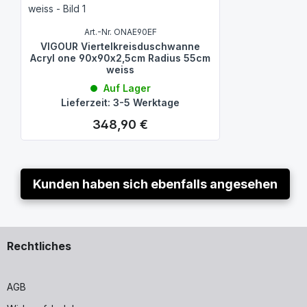
Art.-Nr. ONAE90EF
VIGOUR Viertelkreisduschwanne
Acryl one 90x90x2,5cm Radius 55cm
weiss
Auf Lager
Lieferzeit: 3-5 Werktage
348,90 €
Regulärer Preis:
Kunden haben sich ebenfalls angesehen
Rechtliches
AGB