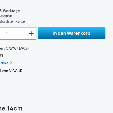
3-5 Werktage
pedition
 Bordsteinkante
e.component.product.quantitySelect.
In den Warenkorb
er:
ONAWTE90EF
UR
rtikel?
el von VIGOUR
he 14cm