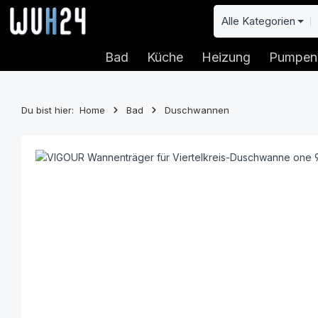
 Hauptinhalt springen
Zur Suche springen
Zur Hauptnavigation springen
Alle Kategorien
Bad
Küche
Heizung
Pumpen
Du bist hier:
Home
Bad
Duschwannen
Bildergalerie überspringen