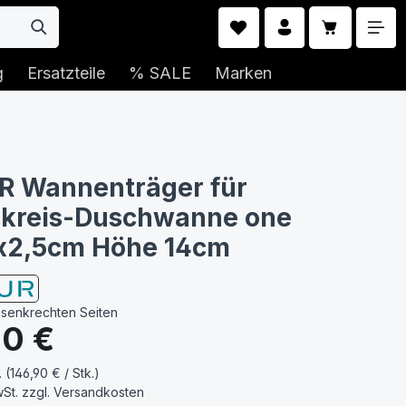
Warenkorb 
g
Ersatzteile
% SALE
Marken
R Wannenträger für
lkreis-Duschwanne one
x2,5cm Höhe 14cm
 senkrechten Seiten
s:
90 €
. (146,90 € / Stk.)
wSt. zzgl.
Versandkosten