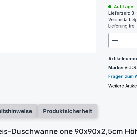
Auf Lager
Lieferzeit: 
Versandart: S
Lieferung frei
zenthem
Artikelnumm
Marke:
VIGO
Fragen zum A
Weitere Artik
eitshinweise
Produktsicherheit
kreis-Duschwanne one 90x90x2,5cm Hö