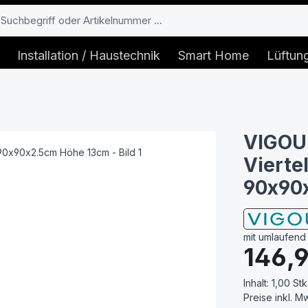
Installation / Haustechnik
Smart Home
Lüftun
VIGOU
Vierte
90x90
mit umlaufend
Regulärer Prei
146,
Inhalt:
1,00 Stk
Preise inkl. M