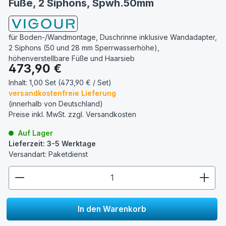
Füße, 2 Siphons, Spwh.50mm
für Boden-/Wandmontage, Duschrinne inklusive Wandadapter,
2 Siphons (50 und 28 mm Sperrwasserhöhe),
höhenverstellbare Füße und Haarsieb
Regulärer Preis:
473,90 €
Inhalt:
1,00 Set (473,90 € / Set)
versandkostenfreie Lieferung
(innerhalb von Deutschland)
Preise inkl. MwSt. zzgl.
Versandkosten
Auf Lager
Lieferzeit: 3-5 Werktage
Versandart: Paketdienst
zentheme.component.product.quantitySelect.lege
In den Warenkorb