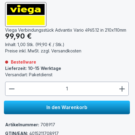
Viega Verbindungsstück Advantix Vario 4965.12 in 210x110mm
Regulärer Preis:
99,90 €
Inhalt:
1,00 Stk. (99,90 € / Stk.)
Preise inkl. MwSt. zzgl.
Versandkosten
Bestellware
Lieferzeit: 10-15 Werktage
Versandart: Paketdienst
zentheme.component.product.quantitySelect.lege
In den Warenkorb
Artikelnummer:
708917
GTIN/EAN:
4015211708917