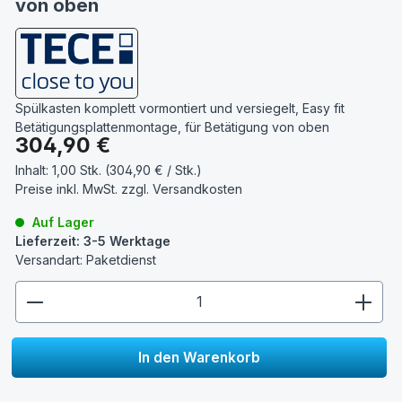
von oben
Spülkasten komplett vormontiert und versiegelt, Easy fit
Betätigungsplattenmontage, für Betätigung von oben
Regulärer Preis:
304,90 €
Inhalt:
1,00 Stk. (304,90 € / Stk.)
Preise inkl. MwSt. zzgl.
Versandkosten
Auf Lager
Lieferzeit: 3-5 Werktage
Versandart: Paketdienst
zentheme.component.product.quantitySelect.lege
In den Warenkorb