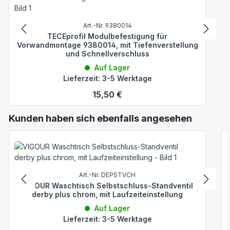
Art.-Nr. 9380014
TECEprofil Modulbefestigung für
Vorwandmontage 9380014, mit Tiefenverstellung
und Schnellverschluss
Auf Lager
Lieferzeit: 3-5 Werktage
Regulärer Preis:
15,50 €
Produktgalerie überspringen
Kunden haben sich ebenfalls angesehen
Art.-Nr. DEPSTVCH
VIGOUR Waschtisch Selbstschluss-Standventil
derby plus chrom, mit Laufzeiteinstellung
Auf Lager
Lieferzeit: 3-5 Werktage