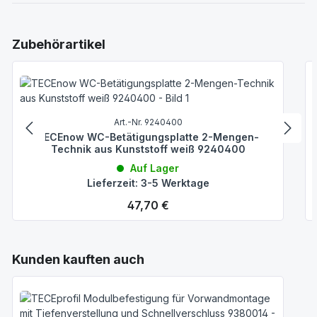
Produktgalerie überspringen
Zubehörartikel
Art.-Nr. 9240400
TECEnow WC-Betätigungsplatte 2-Mengen-
Technik aus Kunststoff weiß 9240400
Auf Lager
Lieferzeit: 3-5 Werktage
Regulärer Preis:
47,70 €
Produktgalerie überspringen
Kunden kauften auch