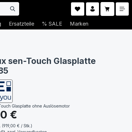
Warenkorb 
g
Ersatzteile
% SALE
Marken
x sen-Touch Glasplatte
85
ouch Glasplatte ohne Auslösemotor
s:
00 €
. (919,00 € / Stk.)
wSt. zzgl.
Versandkosten