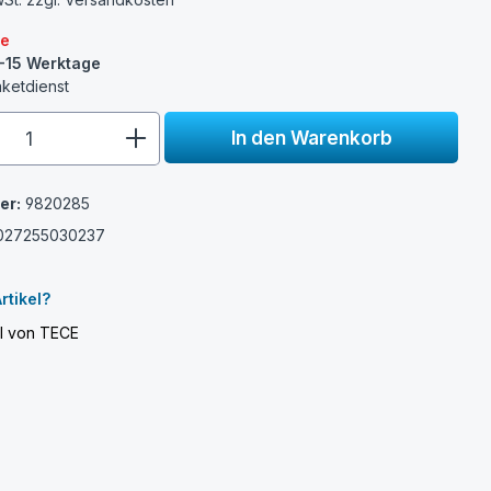
re
0-15 Werktage
aketdienst
e.component.product.quantitySelect.
In den Warenkorb
er:
9820285
027255030237
rtikel?
el von TECE