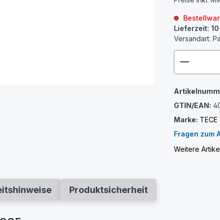
Bestellwa
Lieferzeit: 1
Versandart: P
zenthem
Artikelnumm
GTIN/EAN:
4
Marke:
TECE
Fragen zum A
Weitere Artik
eitshinweise
Produktsicherheit