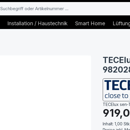
Installation / Haustechnik
Smart Home
Lüftun
TECElu
98202
TECElux sen-T
Regulärer Prei
919,
Inhalt:
1,00 Stk
Preise inkl. M