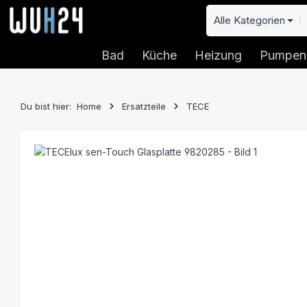
 Hauptinhalt springen
Zur Suche springen
Zur Hauptnavigation springen
Alle Kategorien
Bad
Küche
Heizung
Pumpen
Du bist hier:
Home
Ersatzteile
TECE
Bildergalerie überspringen