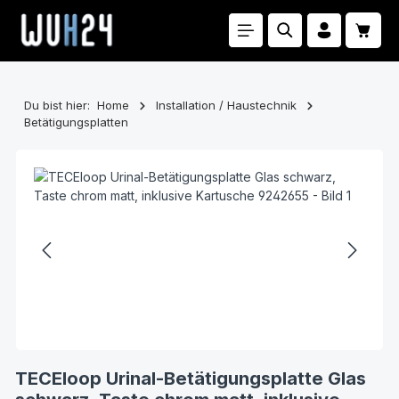
Zum Hauptinhalt springen
Waren
Du bist hier:
Home
Installation / Haustechnik
Betätigungsplatten
Bildergalerie überspringen
TECEloop Urinal-Betätigungsplatte Glas