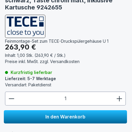
schwarz, Taste chrom matt, inklusive
Kartusche 9242655
Feinmontage-Set zum TECE-Druckspülergehäuse U 1
Regulärer Preis:
263,90 €
Inhalt:
1,00 Stk. (263,90 € / Stk.)
Preise inkl. MwSt. zzgl.
Versandkosten
Kurzfristig lieferbar
Lieferzeit: 5-7 Werktage
Versandart: Paketdienst
zentheme.component.product.quantitySelect.lege
In den Warenkorb