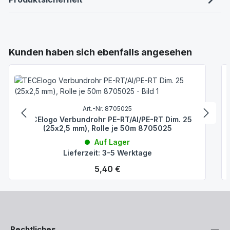
Produktgalerie überspringen
Kunden haben sich ebenfalls angesehen
Art.-Nr. 8705025
TECElogo Verbundrohr PE-RT/Al/PE-RT Dim. 25
(25x2,5 mm), Rolle je 50m 8705025
Auf Lager
Lieferzeit: 3-5 Werktage
Regulärer Preis:
5,40 €
Rechtliches