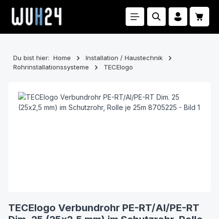
Zum Hauptinhalt springen
Waren
Du bist hier:
Home
Installation / Haustechnik
Rohrinstallationssysteme
TECElogo
Bildergalerie überspringen
TECElogo Verbundrohr PE-RT/Al/PE-RT