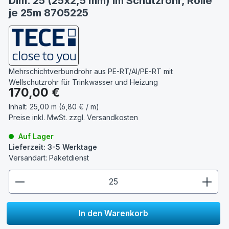
Dim. 25 (25x2,5 mm) im Schutzrohr, Rolle
je 25m 8705225
Mehrschichtverbundrohr aus PE-RT/Al/PE-RT mit
Wellschutzrohr für Trinkwasser und Heizung
Regulärer Preis:
170,00 €
Inhalt:
25,00 m (6,80 € / m)
Preise inkl. MwSt. zzgl.
Versandkosten
Auf Lager
Lieferzeit: 3-5 Werktage
Versandart: Paketdienst
zentheme.component.product.quantitySelect.lege
In den Warenkorb