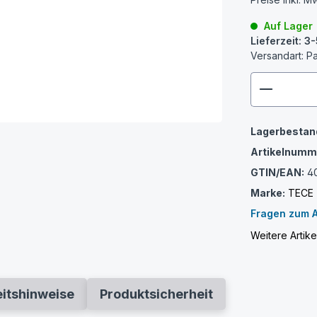
Auf Lager
Lieferzeit: 
Versandart: P
zenthem
Lagerbestan
Artikelnumm
GTIN/EAN:
4
Marke:
TECE
Fragen zum A
Weitere Artik
eitshinweise
Produktsicherheit