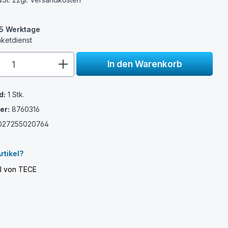
3-5 Werktage
aketdienst
e.component.product.quantitySelect.
In den Warenkorb
d:
1 Stk.
er:
8760316
027255020764
rtikel?
el von TECE