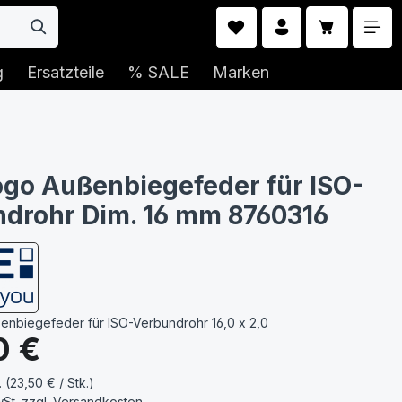
Warenkorb 
g
Ersatzteile
% SALE
Marken
go Außenbiegefeder für ISO-
drohr Dim. 16 mm 8760316
nbiegefeder für ISO-Verbundrohr 16,0 x 2,0
s:
0 €
. (23,50 € / Stk.)
wSt. zzgl.
Versandkosten