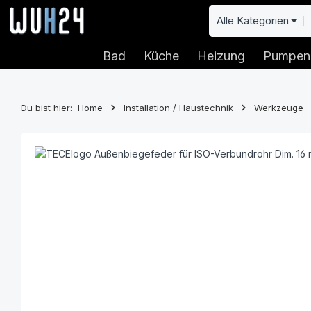
 Hauptinhalt springen
Zur Suche springen
Zur Hauptnavigation springen
Alle Kategorien
Bad
Küche
Heizung
Pumpen
Du bist hier:
Home
Installation / Haustechnik
Werkzeuge
Bildergalerie überspringen