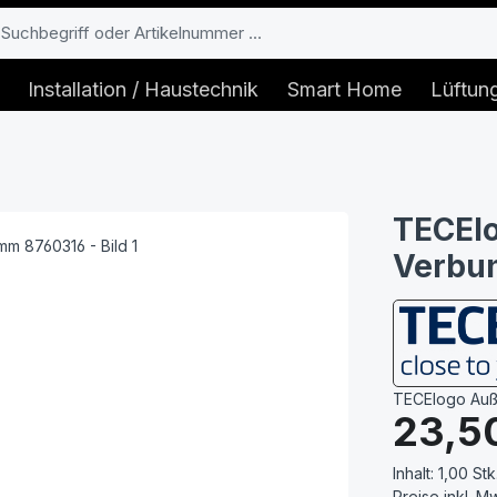
Installation / Haustechnik
Smart Home
Lüftun
TECElo
Verbun
TECElogo Auße
Regulärer Prei
23,5
Inhalt:
1,00 Stk
Preise inkl. M