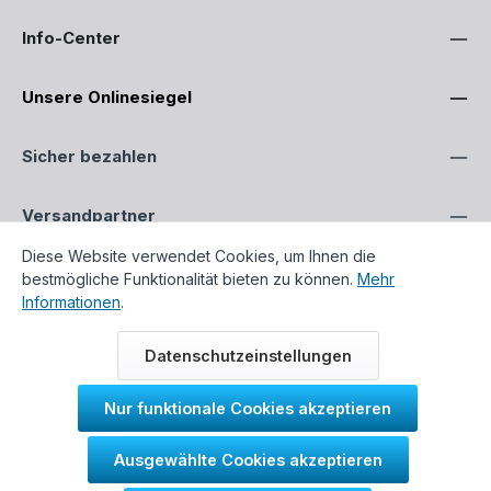
Info-Center
Unsere Onlinesiegel
Sicher bezahlen
Versandpartner
Diese Website verwendet Cookies, um Ihnen die
bestmögliche Funktionalität bieten zu können.
Mehr
Informationen
.
Alle Preise inklusive gesetzlicher Mehrwertsteuer zzgl.
Datenschutzeinstellungen
Versandkosten
, wenn nicht anders beschrieben.
Alle genannten Markennamen und Bezeichnungen sind
eingetragene Warenzeichen ihrer jeweiligen Eigentümer und
Nur funktionale Cookies akzeptieren
dienen in unserem Onlineshop ausschließlich zur
Beschreibung unserer Produkte.
Ausgewählte Cookies akzeptieren