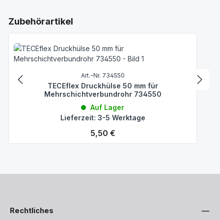
Produktgalerie überspringen
Zubehörartikel
Art.-Nr. 734550
TECEflex Druckhülse 50 mm für
Mehrschichtverbundrohr 734550
Auf Lager
Lieferzeit: 3-5 Werktage
Regulärer Preis:
5,50 €
Rechtliches