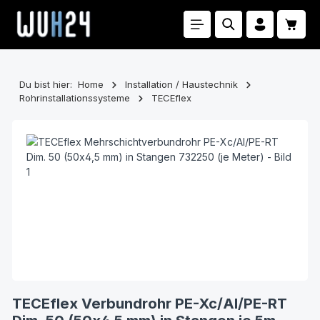
Zum Hauptinhalt springen
Waren
Du bist hier:
Home
Installation / Haustechnik
Rohrinstallationssysteme
TECEflex
Bildergalerie überspringen
TECEflex Verbundrohr PE-Xc/Al/PE-RT