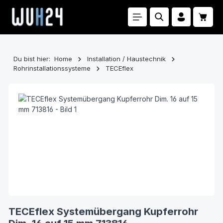
Zum Hauptinhalt springen
Waren
Du bist hier:
Home
Installation / Haustechnik
Rohrinstallationssysteme
TECEflex
Bildergalerie überspringen
TECEflex Systemübergang Kupferrohr