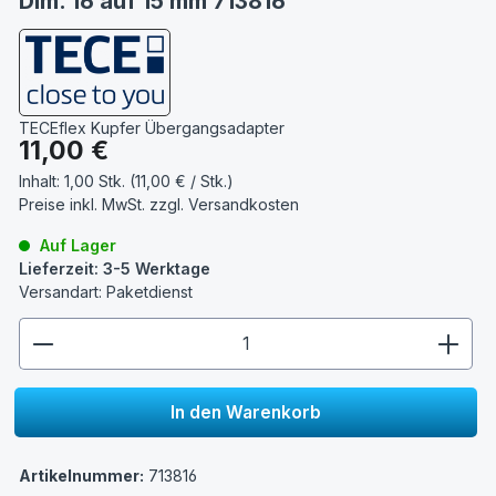
Dim. 16 auf 15 mm 713816
TECEflex Kupfer Übergangsadapter
Regulärer Preis:
11,00 €
Inhalt:
1,00 Stk. (11,00 € / Stk.)
Preise inkl. MwSt. zzgl.
Versandkosten
Auf Lager
Lieferzeit: 3-5 Werktage
Versandart: Paketdienst
zentheme.component.product.quantitySelect.lege
In den Warenkorb
Artikelnummer:
713816