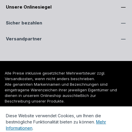
Unsere Onlinesiegel
Sicher bezahlen
Versandpartner
Alle Preise inklusive gesetzlicher Mehrwertsteuer zzgl.
Versandkosten
, wenn nicht anders beschrieben.
Alle genannten Markennamen und Bezeichnungen sind
eingetragene Warenzeichen ihrer jeweiligen Eigentümer und
dienen in unserem Onlineshop ausschließlich zur
Beschreibung unserer Produkte.
© 2026 WUH24.de - Weigel und Unger Heizungs- und
Diese Website verwendet Cookies, um Ihnen die
Sanitärtechnik GmbH
bestmögliche Funktionalität bieten zu können.
Mehr
Informationen
.