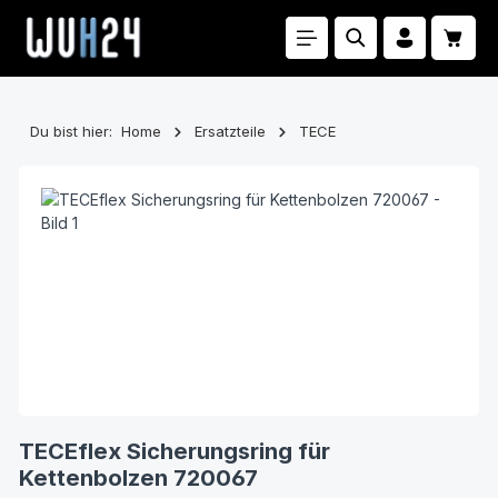
Zum Hauptinhalt springen
Waren
Du bist hier:
Home
Ersatzteile
TECE
Bildergalerie überspringen
TECEflex Sicherungsring für
Kettenbolzen 720067