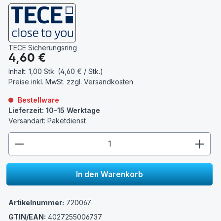
TECE Sicherungsring
Regulärer Preis:
4,60 €
Inhalt:
1,00 Stk. (4,60 € / Stk.)
Preise inkl. MwSt. zzgl.
Versandkosten
Bestellware
Lieferzeit: 10-15 Werktage
Versandart: Paketdienst
zentheme.component.product.quantitySelect.lege
In den Warenkorb
Artikelnummer:
720067
GTIN/EAN:
4027255006737