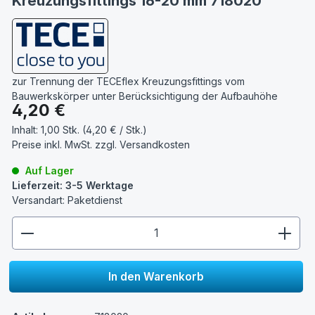
Kreuzungsfittings 16-20 mm 718020
zur Trennung der TECEflex Kreuzungsfittings vom
Bauwerkskörper unter Berücksichtigung der Aufbauhöhe
Regulärer Preis:
4,20 €
Inhalt:
1,00 Stk. (4,20 € / Stk.)
Preise inkl. MwSt. zzgl.
Versandkosten
Auf Lager
Lieferzeit: 3-5 Werktage
Versandart: Paketdienst
zentheme.component.product.quantitySelect.lege
In den Warenkorb