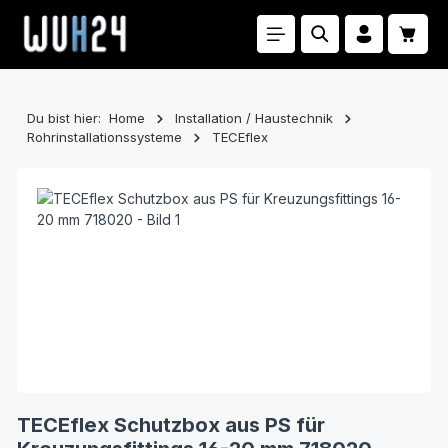
Zum Hauptinhalt springen
Waren
Du bist hier:
Home
Installation / Haustechnik
Rohrinstallationssysteme
TECEflex
Bildergalerie überspringen
TECEflex Schutzbox aus PS für