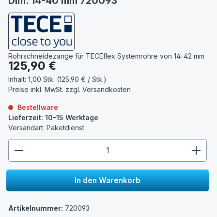
Dim. 14-40 mm 720093
Rohrschneidezange für TECEflex Systemrohre von 14-42 mm
Regulärer Preis:
125,90 €
Inhalt:
1,00 Stk. (125,90 € / Stk.)
Preise inkl. MwSt. zzgl.
Versandkosten
Bestellware
Lieferzeit: 10-15 Werktage
Versandart: Paketdienst
zentheme.component.product.quantitySelect.lege
In den Warenkorb
Artikelnummer:
720093