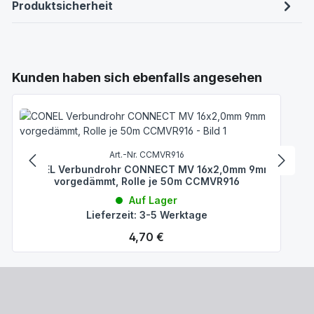
Produktsicherheit
Produktgalerie überspringen
Kunden haben sich ebenfalls angesehen
Art.-Nr. CCMVR916
CONEL Verbundrohr CONNECT MV 16x2,0mm 9mm
vorgedämmt, Rolle je 50m CCMVR916
Auf Lager
Lieferzeit: 3-5 Werktage
Regulärer Preis:
4,70 €