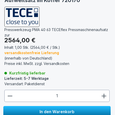
Aufweitsatz im Koffer 720170
Presswerkzeug PMA 40 63 TECEflex Pressmaschinenaufsatz
zur
Regulärer Preis:
2564,00 €
Inhalt:
1,00 Stk. (2564,00 € / Stk.)
versandkostenfreie Lieferung
(innerhalb von Deutschland)
Preise inkl. MwSt. zzgl.
Versandkosten
Kurzfristig lieferbar
Lieferzeit: 5-7 Werktage
Versandart: Paketdienst
zentheme.component.product.quantitySelect.lege
In den Warenkorb