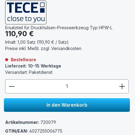
Ersatzteil für Druckhülsen-Presswerkzeug Typ HPW-L
Regulärer Preis:
110,90 €
Inhalt:
1,00 Satz (110,90 € / Satz)
Preise inkl. MwSt. zzgl.
Versandkosten
Bestellware
Lieferzeit: 10-15 Werktage
Versandart: Paketdienst
zentheme.component.product.quantitySelect.lege
In den Warenkorb
Artikelnummer:
720079
GTIN/EAN:
4027255006775