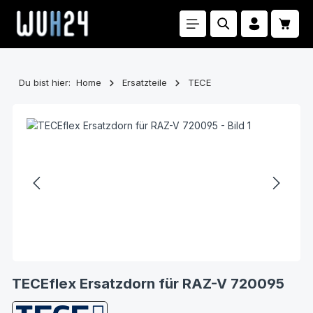
Zum Hauptinhalt springen
Waren
Du bist hier:
Home
Ersatzteile
TECE
Bildergalerie überspringen
TECEflex Ersatzdorn für RAZ-V 720095