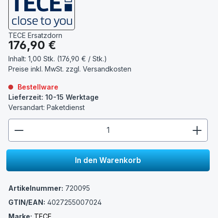
TECE Ersatzdorn
Regulärer Preis:
176,90 €
Inhalt:
1,00 Stk. (176,90 € / Stk.)
Preise inkl. MwSt. zzgl.
Versandkosten
Bestellware
Lieferzeit: 10-15 Werktage
Versandart: Paketdienst
zentheme.component.product.quantitySelect.lege
In den Warenkorb
Artikelnummer:
720095
GTIN/EAN:
4027255007024
Marke:
TECE