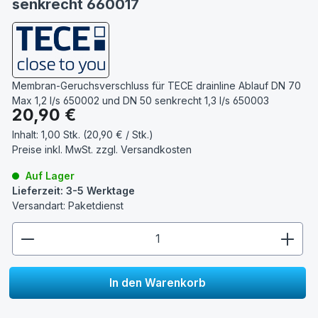
senkrecht 660017
Membran-Geruchsverschluss für TECE drainline Ablauf DN 70
Max 1,2 l/s 650002 und DN 50 senkrecht 1,3 l/s 650003
Regulärer Preis:
20,90 €
Inhalt:
1,00 Stk. (20,90 € / Stk.)
Preise inkl. MwSt. zzgl.
Versandkosten
Auf Lager
Lieferzeit: 3-5 Werktage
Versandart: Paketdienst
zentheme.component.product.quantitySelect.lege
In den Warenkorb