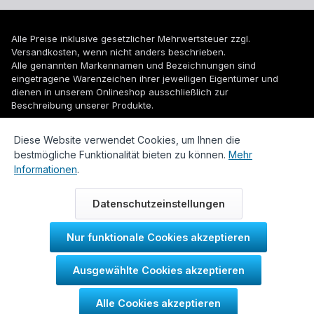
Alle Preise inklusive gesetzlicher Mehrwertsteuer zzgl.
Versandkosten
, wenn nicht anders beschrieben.
Alle genannten Markennamen und Bezeichnungen sind
eingetragene Warenzeichen ihrer jeweiligen Eigentümer und
dienen in unserem Onlineshop ausschließlich zur
Beschreibung unserer Produkte.
© 2026 WUH24.de - Weigel und Unger Heizungs- und
Diese Website verwendet Cookies, um Ihnen die
Sanitärtechnik GmbH
bestmögliche Funktionalität bieten zu können.
Mehr
Informationen
.
Datenschutzeinstellungen
Nur funktionale Cookies akzeptieren
Durch IT-Recht Kanzlei
Ausgewählte Cookies akzeptieren
Kundenmeinung:
Alle Cookies akzeptieren