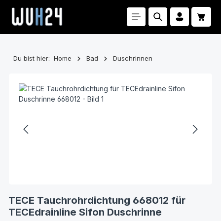
Zum Hauptinhalt springen
Waren
Du bist hier:
Home
Bad
Duschrinnen
Bildergalerie überspringen
TECE Tauchrohrdichtung 668012 für
TECEdrainline Sifon Duschrinne