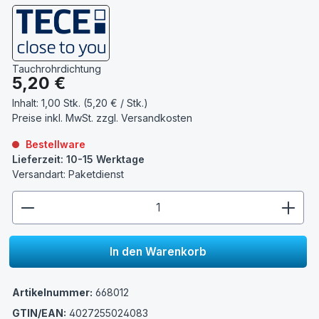
Tauchrohrdichtung
Regulärer Preis:
5,20 €
Inhalt:
1,00 Stk. (5,20 € / Stk.)
Preise inkl. MwSt. zzgl.
Versandkosten
Bestellware
Lieferzeit: 10-15 Werktage
Versandart: Paketdienst
zentheme.component.product.quantitySelect.lege
In den Warenkorb
Artikelnummer:
668012
GTIN/EAN:
4027255024083