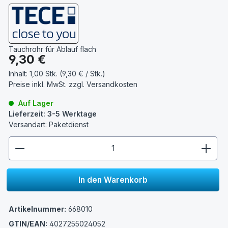
Tauchrohr für Ablauf flach
Regulärer Preis:
9,30 €
Inhalt:
1,00 Stk. (9,30 € / Stk.)
Preise inkl. MwSt. zzgl.
Versandkosten
Auf Lager
Lieferzeit: 3-5 Werktage
Versandart: Paketdienst
zentheme.component.product.quantitySelect.lege
In den Warenkorb
Artikelnummer:
668010
GTIN/EAN:
4027255024052