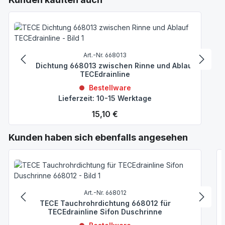
Art.-Nr. 668013
TECE Dichtung 668013 zwischen Rinne und Ablauf
TECEdrainline
Bestellware
Lieferzeit: 10-15 Werktage
Regulärer Preis:
15,10 €
Produktgalerie überspringen
Kunden haben sich ebenfalls angesehen
Art.-Nr. 668012
TECE Tauchrohrdichtung 668012 für
TECEdrainline Sifon Duschrinne