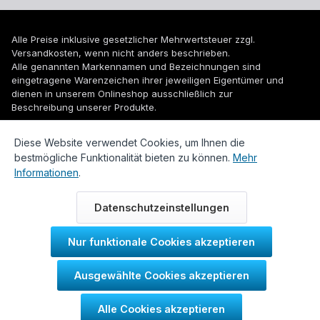
Alle Preise inklusive gesetzlicher Mehrwertsteuer zzgl.
Versandkosten
, wenn nicht anders beschrieben.
Alle genannten Markennamen und Bezeichnungen sind
eingetragene Warenzeichen ihrer jeweiligen Eigentümer und
dienen in unserem Onlineshop ausschließlich zur
Beschreibung unserer Produkte.
© 2026 WUH24.de - Weigel und Unger Heizungs- und
Diese Website verwendet Cookies, um Ihnen die
Sanitärtechnik GmbH
bestmögliche Funktionalität bieten zu können.
Mehr
Informationen
.
Datenschutzeinstellungen
Nur funktionale Cookies akzeptieren
Durch IT-Recht Kanzlei
Ausgewählte Cookies akzeptieren
Kundenmeinung:
Alle Cookies akzeptieren